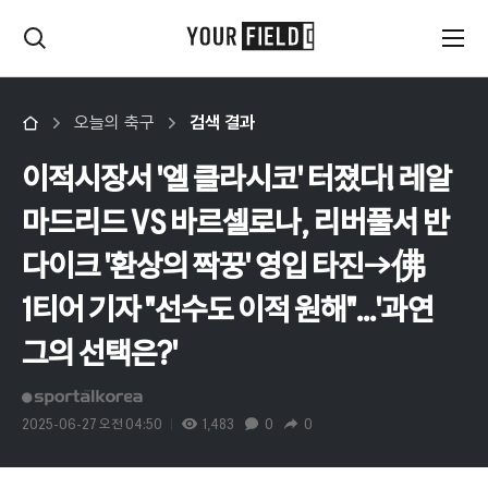
오늘의 축구
검색 결과
이적시장서 '엘 클라시코' 터졌다! 레알
마드리드 VS 바르셀로나, 리버풀서 반
다이크 '환상의 짝꿍' 영입 타진→佛
1티어 기자 "선수도 이적 원해"...'과연
그의 선택은?'
2025-06-27 오전 04:50
1,483
0
0