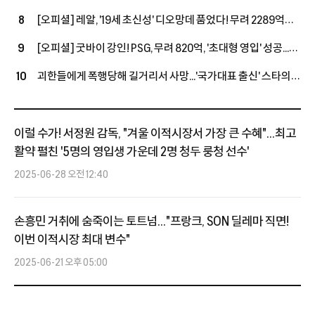
선회했지만, 구단은 여전히 예의주시"
[오피셜] 레알, '19세 초신성' 디오망데 품었다! 무려 2289억
8
투자→2033년까지 초장기 계약...음바페·비니시우스와 '괴물
[오피셜] 굿바이 강인! PSG, 무려 820억, '초대형 영입' 성공...
9
공격진' 구축
왼발잡이 2선 멀티 자원 아클리우슈와 5년 장기 계약 체결, 'LEE
괴한들에게 폭행당해 길거리서 사망...'국가대표 출신' 스타의
10
대체 유력'
참담한 소식에 "흉악 범죄자 체포 촉구" 분노 휩싸인 우간다
축구계
이럴 수가! 서정원 감독, "겨울 이적시장서 가장 큰 수혜"...최고
활약 펼친 '5명의 영입생 가운데 2명 청두 룽청 선수'
2025-06-28 오전 12:40
손흥민 거취에 숨죽이는 토트넘..."프랑크, SON 딜레마 직면!
이번 이적시장 최대 변수"
2025-06-21 오후 05:00