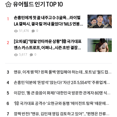
유어필드 인기 TOP 10
손흥민에게 첫 골 내주고 0-3 굴욕…라이벌
1
LA 갤럭시, 결국 칼 꺼내 들었다! 'MLS 연봉
4위' 로사노 영입 임박
51,476
0
[오피셜] "정말 안타까운 상황" 韓 국가대표
2
옌스 카스트로프, 어쩌나...시즌 초반 결장
불가피 "당분간 출전 어려울 것"
5,617
0
맨유, 이게 웬 떡? 왼쪽 풀백 영입해야 하는데...토트넘 '월드컵
3
스타' 직접 역제안! "새로운 선택지 등장"
손흥민 덕분에 '돈방석' 앉는다! '자산 2조 5,554억' 주류업계
4
억만장자, LAFC 소유주 그룹 합류...구단 가치 2조 원 육박
이강인, '통 큰 씀씀이 화제!' 대한민국 방문한 관계자 80명 식사
5
대접 한다...西 매체 "LEE, 아틀레티코 마드리드 마음 훔치고
'韓 국가대표 공격수' 오현규와 동행 '에이전트 탐욕' 때문에
6
있다" 호평
무산...살라, 베식타스행 불발 내막 공개됐다
깜짝 반전! "맨유, 김민재 영입 검토하고 있어"..."뮌헨은 잔류로
7