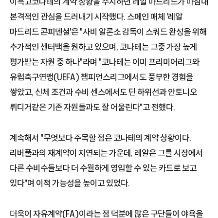
이윽고코나테의 계약 상황을 주시하던 레알 마드리드가 마침내
본격적인 관심을 드러내기 시작했다. 스페인 매체 '레알
마드리드 콘피덴셜'은 "사비 알론소 감독이 스쿼드 완성을 위해
추가적인 센터백을 원하고 있으며, 코나테는 그중 가장 높게
평가받는 자원 중 하나"라며 "코나테는 이미 프리미어리그와
유럽축구연맹(UEFA) 챔피언스리그에서도 풍부한 경험을
쌓았고, 신체 조건과 수비 센스에서도 딘 하위선과 안토니오
뤼디거같은 기존 자원들과도 잘 어울린다"고 전했다.
계속해서 "무엇보다 주목할 점은 코나테의 계약 상황이다.
리버풀과의 재계약이 지연되는 가운데, 레알은 그를 시장에서
다른 수비수들보다 더 수월하게 영입할 수 있는 카드로 보고
있다"며 이적 가능성을 높이고 있었다.
더욱이 자유계약(FA)이라는 점 덕분에 많은 구단들이 야욕을