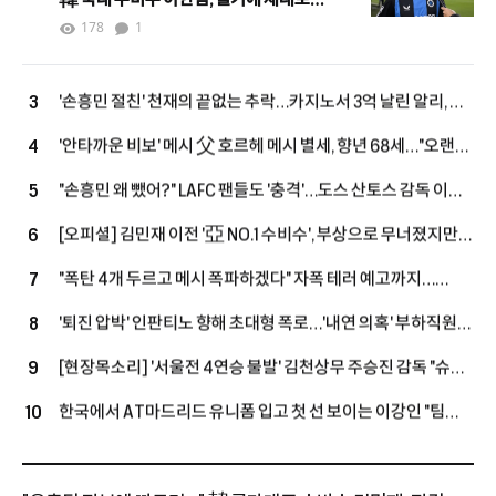
뒤집었다…"처음부터 끝까지 최고, 팬들이
178
1
이름 연호"
'손흥민 절친' 천재의 끝없는 추락…카지노서 3억 날린 알리, 英
3
2부에서 '마지막 부활' 노린다
'안타까운 비보' 메시 父 호르헤 메시 별세, 향년 68세…"오랜
4
기간 병환 앓아"
"손흥민 왜 뺐어?" LAFC 팬들도 '충격'…도스 산토스 감독 이해
5
못 할 선택, 美 현지도 활활 "졌으면 엄청난 논란, 무모했다"
[오피셜] 김민재 이전 '亞 NO.1 수비수', 부상으로 무너졌지만
6
끝내 PL 복귀→9G 205분 출전에도 팰리스가 손 내밀었다
"폭탄 4개 두르고 메시 폭파하겠다" 자폭 테러 예고까지…
7
월드컵 '충격 문건' 유출! 호날두 호텔 침입→심판은 '협박
'퇴진 압박' 인판티노 향해 초대형 폭로…'내연 의혹' 부하직원에
8
6000건'
UEFA 돈으로 '거액 퇴직금+MBA 학비' 지급
[현장목소리] '서울전 4연승 불발' 김천상무 주승진 감독 "슈팅
9
너무 아꼈다…계속 골 노려야 위로 올라간다"
한국에서 AT마드리드 유니폼 입고 첫 선 보이는 이강인 "팀
10
우승 위해 120%로 최선 다할 것"