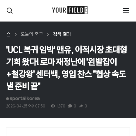
오늘의 축구
검색 결과
'UCL 복귀 임박' 맨유, 이적시장 초대형
기회 왔다! 로마 재정난에 '왼발잡이
+철강왕' 센터백, 영입 찬스 "협상 속도
낼 준비 끝"
2026-04-25 오후 07:50
1,870
0
0