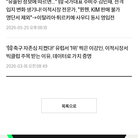
"유출된 정보에 따르면..." 韓국가대표 수비수 김민재, 전격
입지 변화 생기나! 이적시장 전문가, "뮌헨, KIM 판매 불가
명단서 제외"→이탈리아·튀르키예·사우디 동시 영입전
2026-05-25 오후 06:10
'韓축구 자존심 지켰다!' 유럽서 '1위' 찍은 이강인, 이적시장서
빅클럽 주목 받는 이유, 데이터로 가치 증명
2026-03-16 오전 08:49
목록으로