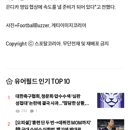
은디카 영입 협상에 속도를 낼 준비가 되어 있다"고 전했다.
사진=FootballBuzzer, 게티이미지코리아
Copyright ⓒ 스포탈코리아. 무단전재 및 재배포 금지
유어필드 인기 TOP 10
대한축구협회, 청문회·압수수색·'심판
1
성접대' 논란에 결국 사과…"참담한 상황,
철저한 쇄신하겠다"
292
1
[오피셜] '훈련 단 두 번→데뷔전 MOM까지'
2
韓 국대 수비수 이한범, 벨기에 제대로