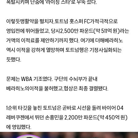
폭발시키며 단숨에 '라이징 스타'로 우뚝 섰다.
이렇듯맹활약을 펼치자,토트넘 홋스퍼 FC가적극적으로
영입전에 뛰어들었고, 당시2,500만 파운드(약 511억 원)라는
거액의 이적료를 제안하기까지 했다. 여기에 더해베라히노
역시 이적을 강하게 열망하며 토트넘행은 기정사실화되는
듯했다.
문제는 WBA 기조였다. 구단의 수뇌부가 끝내
베라히노의이적을 불허했고,협상은 최종 결렬됐다.
1순위 타깃을 놓친 토트넘은 곧바로 시선을 돌려 바이어 04
레버쿠젠에서 뛰던 손흥민을 2,200만 파운드(약 450억 원)
에 영입했다.