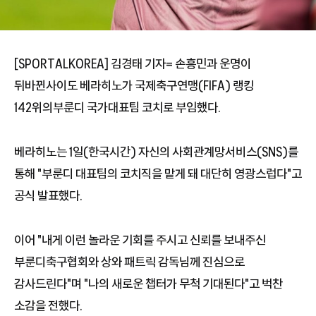
[SPORTALKOREA] 김경태 기자= 손흥민과 운명이
뒤바뀐사이도 베라히노가 국제축구연맹(FIFA) 랭킹
142위의부룬디 국가대표팀 코치로 부임했다.
베라히노는 1일(한국시간) 자신의 사회관계망서비스(SNS)를
통해 "부룬디 대표팀의 코치직을 맡게 돼 대단히 영광스럽다"고
공식 발표했다.
이어 "내게 이런 놀라운 기회를 주시고 신뢰를 보내주신
부룬디축구협회와 상와 패트릭 감독님께 진심으로
감사드린다"며 "나의 새로운 챕터가 무척 기대된다"고 벅찬
소감을 전했다.