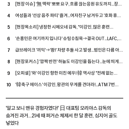
[현장 이슈] '無 맥락' 뽀뽀 요구, 흐름 끊는응원 유도까지...장내
3
아나운서, 계속되는 '짝짝짝' 박수 세례 진행에 반응 엇갈려
여성들과 '선상 음주 파티' 즐겨...여자친구 남겨두고 '호화 휴가'
4
보낸 래시포드, 맨유 복귀 앞두고 '눈총'
[현장목소리] 냉정한 시메오네 감독, "이강인, 많은 훈련
5
소화하지 못해, 시간이 걸릴 것"..."포지션은 팀의 필요에 따라
'손흥민은 여기까지 입니다' 슈팅 0 침묵→결국 OUT...LAFC,
6
기용할 생각"
톨루카와 0-0 '무득점 공방' (후반 진행 중)
급브레이크 '끼익'→'쾅!' 차량 추돌 사고 발생...범인은 다름 아닌
7
'축구공?'
[현장포커스] '깜짝 반전' 하늘도 이강인을 돕는다...눈에 띄게
8
서늘해진 날씨, 구름 관중 집결에 호응도 뜨거워
[오피셜] '와' 이강인 향한 미친 예우! 韓 역사상 "전례 없는
9
이벤트"...아틀레티코, '레전드' 비야와 서울월드컵경기장서
'韓축구 에이스' 이강인, 왕관의 무게를 견뎌라!...ATM 7번
10
입단식 연다
계보 성공적으로 이을 수 있을까 "위대한 도전 기다리고 있다"
'알고 보니 맨유 경험자였다!' 日 대표팀 모리야스 감독의
숨겨진 과거...21세 때 퍼거슨 체제서 한 달 훈련, 심지어 골도
넣었다