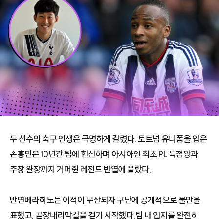
두 선수의 축구 인생은 극명하게 갈렸다. 토트넘 유니폼을 입은
손흥민은 10년간 팀에 헌신하며 아시아인 최초 PL 득점왕과
주장 완장까지 거머쥔 레전드 반열에 올랐다.
반면베라히노는 이적이 무산되자 구단에 공개적으로 불만을
표했고, 곧장내리막길을 걷기 시작했다.팀 내 입지를 완전히