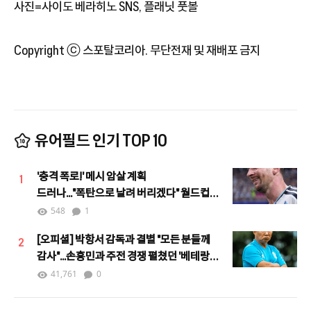
사진=사이도 베라히노 SNS, 플래닛 풋볼
Copyright ⓒ 스포탈코리아. 무단전재 및 재배포 금지
유어필드 인기 TOP 10
'충격 폭로!' 메시 암살 계획
1
드러나..."폭탄으로 날려 버리겠다" 월드컵
기간 동안 위협 시달린 '축구의 신'
548
1
[오피셜] 박항서 감독과 결별 "모든 분들께
2
감사"...손흥민과 주전 경쟁 펼쳤던 '베테랑
윙어' 타운센드, 깐차나부리 떠나 쁘라쭈압
41,761
0
이적