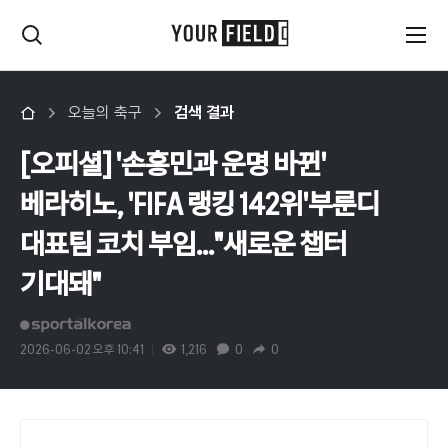
오늘의 축구
검색 결과
[오피셜] '손흥민과 운명 바뀐'
베라히노, 'FIFA 랭킹 142위'부룬디
대표팀 코치 부임..."새로운 챕터
기대돼"
2026-06-02 오후 10:41
1,216
0
0