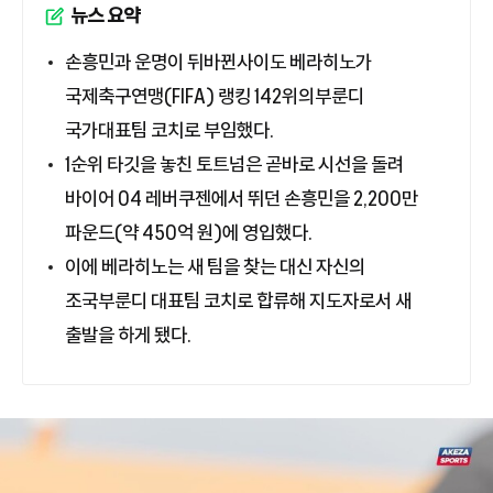
뉴스 요약
손흥민과 운명이 뒤바뀐사이도 베라히노가
국제축구연맹(FIFA) 랭킹 142위의부룬디
국가대표팀 코치로 부임했다.
1순위 타깃을 놓친 토트넘은 곧바로 시선을 돌려
바이어 04 레버쿠젠에서 뛰던 손흥민을 2,200만
파운드(약 450억 원)에 영입했다.
이에 베라히노는 새 팀을 찾는 대신 자신의
조국부룬디 대표팀 코치로 합류해 지도자로서 새
출발을 하게 됐다.