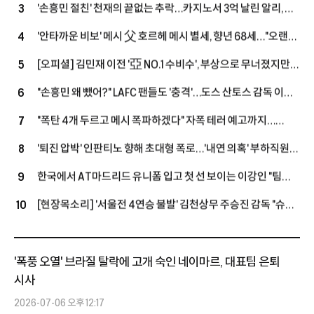
'손흥민 절친' 천재의 끝없는 추락…카지노서 3억 날린 알리, 英
3
2부에서 '마지막 부활' 노린다
'안타까운 비보' 메시 父 호르헤 메시 별세, 향년 68세…"오랜
4
기간 병환 앓아"
[오피셜] 김민재 이전 '亞 NO.1 수비수', 부상으로 무너졌지만
5
끝내 PL 복귀→9G 205분 출전에도 팰리스가 손 내밀었다
"손흥민 왜 뺐어?" LAFC 팬들도 '충격'…도스 산토스 감독 이해
6
못 할 선택, 美 현지도 활활 "졌으면 엄청난 논란, 무모했다"
"폭탄 4개 두르고 메시 폭파하겠다" 자폭 테러 예고까지…
7
월드컵 '충격 문건' 유출! 호날두 호텔 침입→심판은 '협박
'퇴진 압박' 인판티노 향해 초대형 폭로…'내연 의혹' 부하직원에
8
6000건'
UEFA 돈으로 '거액 퇴직금+MBA 학비' 지급
한국에서 AT마드리드 유니폼 입고 첫 선 보이는 이강인 "팀
9
우승 위해 120%로 최선 다할 것"
[현장목소리] '서울전 4연승 불발' 김천상무 주승진 감독 "슈팅
10
너무 아꼈다…계속 골 노려야 위로 올라간다"
'폭풍 오열' 브라질 탈락에 고개 숙인 네이마르, 대표팀 은퇴
시사
2026-07-06 오후 12:17