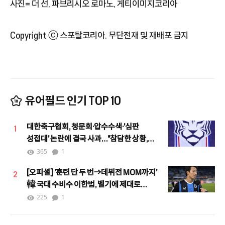
사진= 더 선, 파브리시오 로마노, 게티이미지코리아
Copyright ⓒ 스포탈코리아. 무단전재 및 재배포 금지
유어필드 인기 TOP 10
대한축구협회, 청문회·압수수색·'심판
1
성접대' 논란에 결국 사과…"참담한 상황,
철저한 쇄신하겠다"
365
1
[오피셜] '훈련 단 두 번→데뷔전 MOM까지'
2
韓 국대 수비수 이한범, 벨기에 제대로
뒤집었다…"처음부터 끝까지 최고, 팬들이
225
1
이름 연호"