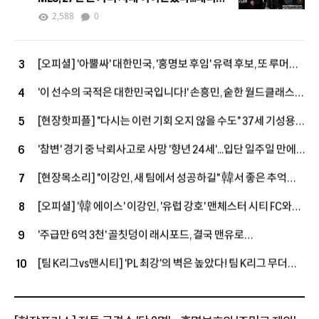
버그 차기 커미셔너로 선임
2,588
0
[오피셜] '아뿔싸' 대한민국, '홍명보 후임' 유력 후보, 또 루머에
3
그쳤다...르나르 감독, 코트디부아르행, 11년 만에 복귀 성사
'이 선수의 국적은 대한민국입니다!' 손흥민, 숱한 월드클래스
4
모두 제쳤다…최근 10시즌 PL 왼쪽 최다 123골
[현장핫피플] "다시는 이런 기회 오지 않을 수도" 37세 기성용,
5
맨시티전 출격 결심…"손정범, PL에 임팩트 남길 기회"
'참변' 경기 중 낙뢰사고로 사망 '향년 24세'...입단 일주일 만에
6
안타까운 비보, 태국 축구계는 애도 물결
[현장목소리] "이강인, 새 팀에서 성공하길" 韓서 좋은 추억
7
쌓은 포든…"지난번과 마찬가지로 성공적인 시즌 보내고파"
[오피셜] '韓 에이스' 이강인, '유럽 강호' 맨체스터 시티 FC와
8
맞대결 펼친다!...아틀레티코 마드리드 친선전 소집 명단 발탁
'주급만 6억 3천' 골칫덩이 래시포드, 결국 맨유로
9
돌아온다…'옛 동료→현 감독' 캐릭, 마지막 기회 줄까
[팀 K리그vs맨시티] 'PL 최강'의 벽은 높았다! 팀 K리그 무더위
10
속 투혼에도 맨시티에 1-3 패배