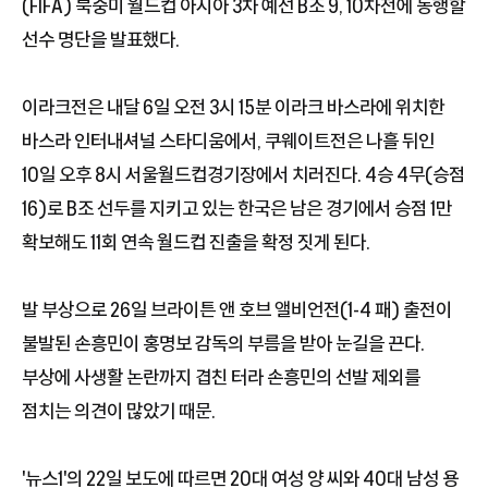
(FIFA) 북중미 월드컵 아시아 3차 예선 B조 9, 10차전에 동행할
선수 명단을 발표했다.
이라크전은 내달 6일 오전 3시 15분 이라크 바스라에 위치한
바스라 인터내셔널 스타디움에서, 쿠웨이트전은 나흘 뒤인
10일 오후 8시 서울월드컵경기장에서 치러진다. 4승 4무(승점
16)로 B조 선두를 지키고 있는 한국은 남은 경기에서 승점 1만
확보해도 11회 연속 월드컵 진출을 확정 짓게 된다.
발 부상으로 26일 브라이튼 앤 호브 앨비언전(1-4 패) 출전이
불발된 손흥민이 홍명보 감독의 부름을 받아 눈길을 끈다.
부상에 사생활 논란까지 겹친 터라 손흥민의 선발 제외를
점치는 의견이 많았기 때문.
'뉴스1'의 22일 보도에 따르면 20대 여성 양 씨와 40대 남성 용