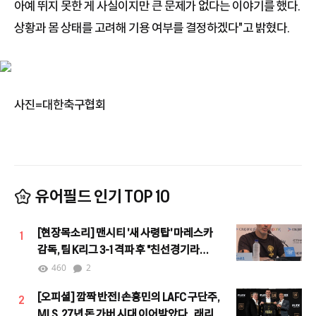
아예 뛰지 못한 게 사실이지만 큰 문제가 없다는 이야기를 했다.
상황과 몸 상태를 고려해 기용 여부를 결정하겠다"고 밝혔다.
사진=대한축구협회
유어필드 인기 TOP 10
[현장목소리] 맨시티 '새 사령탑' 마레스카
1
감독, 팀 K리그 3-1 격파 후 "친선경기라
할지라도 결과는 중요"
460
2
[오피셜] 깜짝 반전! 손흥민의 LAFC 구단주,
2
MLS, 27년 돈 가버 시대 이어받았다...래리