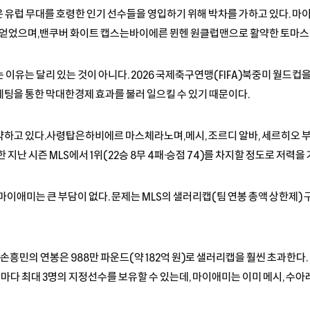
 유럽 무대를 호령한 인기 선수들을 영입하기 위해 박차를 가하고 있다. 마
 얻었으며,밴쿠버 화이트 캡스는바이에른 뮌헨 원클럽맨으로 활약한 토마스
이유는 달리 있는 것이 아니다. 2026 국제축구연맹(FIFA)북중미 월드컵을
팅을 통한 막대한경제 효과를 불러 일으킬 수 있기 때문이다.
하고 있다.사령탑은하비에르 마스체라노며,메시, 조르디 알바, 세르히오 
지난 시즌 MLS에서 1위(22승 8무 4패·승점 74)를 차지할 정도로 저력을 
마이애미는 큰 부담이 없다. 문제는 MLS의 샐러리캡(팀 연봉 총액 상한제) 구
 손흥민의 연봉은 988만 파운드(약 182억 원)로 샐러리캡을 훨씬 초과한다.
단마다 최대 3명의 지정선수를 보유할 수 있는데, 마이애미는 이미 메시, 수아