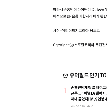
따라서 손흥민이 마이애미 유니폼을 입으
이적으로 DP 슬롯이 한자리 비게 된 L
사진=게티이미지코리아, 팀토크
Copyright ⓒ 스포탈코리아. 무단전
유어필드 인기 TOP
손흥민에게 첫 골 내주고 0
1
굴욕…라이벌 LA 갤럭시,
꺼내 들었다! 'MLS 연봉 
로사노 영입 임박
50,520
0