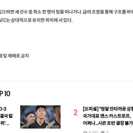
려면 세 선수 중 최소 한 명이 팀을 떠나거나, 급여 조정을 통해 구조를 바꿔
AFC는 상대적으로 유리한 위치에 서 있다.
재 및 재배포 금지
 10
-3
[오피셜] "정말 안타까운 상
2
 결국 칼
국가대표 옌스 카스트로프,
4위'
어쩌나...시즌 초반 결장 불
"당분간 출전 어려울 것"
4,792
0