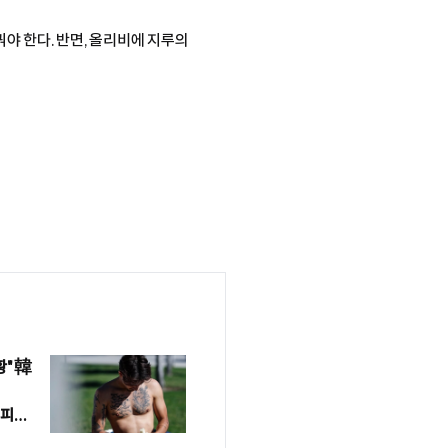
야 한다. 반면, 올리비에 지루의
황" 韓
가피