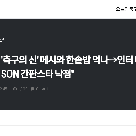
오늘의 축
소식
민, '축구의 신' 메시와 한솥밥 먹나→인
 SON 간판스타 낙점"
2:45
1,309
0
1