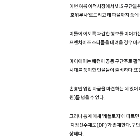
이번 여름 이적시장에서MLS 구단들은
'호위무사'로드리고 데 파울까지 품에
이들이 이토록 과감한 행보를 이어가는 
프랜차이즈 스타들을 데려올 경우 마케
마이애미는 베컴이 공동 구단주로 활약
시대를 풍미한 인물들이 즐비하다. 또한 
손흥민 영입 자금을 마련하는 데 있어 
원)를 넘을 수 없다.
그러나 통계 매체 '캐폴로지'에 따르면
'지정선수제도(DP)'가 존재한다. 구
상태다.