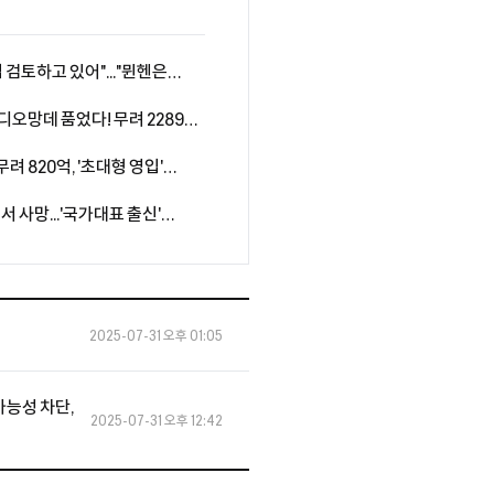
 검토하고 있어"..."뮌헨은
여전히 예의주시"
' 디오망데 품었다! 무려 2289억
계약...음바페·비니시우스와
무려 820억, '초대형 영입'
자원 아클리우슈와 5년 장기 계약
사망...'국가대표 출신'
범죄자 체포 촉구" 분노 휩싸인
2025-07-31 오후 01:05
 가능성 차단,
2025-07-31 오후 12:42