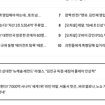
풀백 영입해야 하는데...토트넘
7
깜짝 반전! "맨유, 김민재 영입
! "새로운 선택지 등장"
잔류로 선회했지만, 구단은 
다! '자산 2조 5,554억' 주류업계
8
[오피셜] 레알, '19세 초신성
룹 합류...구단 가치 2조 원 육박
투자→2033년까지 초장기 
제!' 대한민국 방문한 관계자 80명
9
[오피셜] 굿바이 강인! PSG, 
'괴물 공격진' 구축
 "LEE, 아틀레티코 마드리드 마음
성공...왼발잡이 2선 멀티 
현규와 동행 '에이전트 탐욕' 때문에
10
괴한들에게 폭행당해 길거리서 
체결, 'LEE 대체 유력'
 불발 내막 공개됐다
스타의 참담한 소식에 "흉악 
우간다 축구계
그 상대한 '뉴캐슬 레전드' 라셀스, "김진규 득점·세징야 플레이 인상적"
뛴다!' 7000억 사나이 '세계 1위' 라민 야말, 서울서 첫선...바르셀로나, 노쇼
끝내'