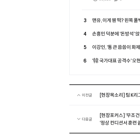
3
맨유, 이게 웬 떡? 왼쪽 
'월드컵 스타' 직접 역제안
4
손흥민 덕분에 '돈방석' 앉는
억만장자, LAFC 소유주 그
5
이강인, '통 큰 씀씀이 화
식사 대접 한다...西 매체
6
'韓 국가대표 공격수' 오
훔치고 있다" 호평
무산...살라, 베식타스행
[현장목소리] 팀 K리
이전글
[현장포커스] '무조건 
다음글
'정상 컨디션서 훈련 