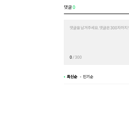
댓글
0
0
/ 300
최신순
인기순