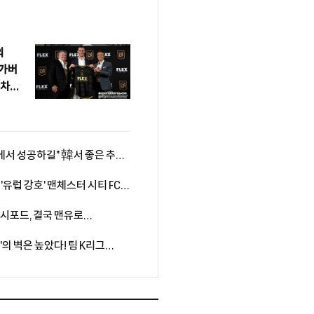
의
 가버
 차기
팀에서 성공하길" 韓서 좋은 추억
가지로 성공적인 시즌 보내고파"
 '유럽 강호' 맨체스터 시티 FC와
 마드리드 친선전 소집 명단
래시포드, 결국 맨유로
 캐릭, 마지막 기회 줄까
강'의 벽은 높았다! 팀 K리그
1-3 패배