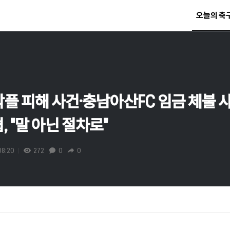
오늘의 축
플 피해 사건·충남아산FC 임금 체불 사태
, "말 아닌 절차로"
08:20
272
0
0