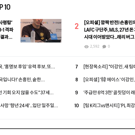
 10
사령탑'
[오피셜] 깜짝 반전! 손흥민
2
-1 격파
LAFC 구단주, MLS, 27년 돈
 결과는
시대 이어받았다...래리 버그
커미셔너로 선임
2,592
0
, '홍명보 후임' 유력 후보, 또
7
[현장목소리] "이강인, 새 
독, 코트디부아르행, 11년 만에
쌓은 포든…"지난번과 마찬
국입니다!' 손흥민, 숱한
8
[오피셜] '韓 에이스' 이강인,
 10시즌 PL 왼쪽 최다 123골
맞대결 펼친다!...아틀레티코
 기회 오지 않을 수도" 37세
9
'주급만 6억 3천' 골칫덩이 
발탁
심…"손정범, PL에 임팩트 남길
돌아온다…'옛 동료→현 감독'
사망 '향년 24세'...입단 일주일
10
[팀 K리그vs맨시티] 'PL 최
 축구계는 애도 물결
무더위 속 투혼에도 맨시티에 