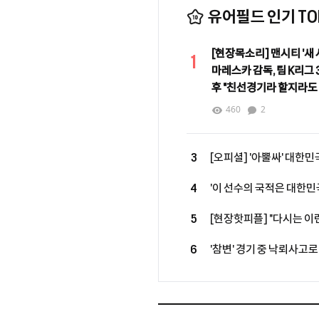
유어필드 인기 TOP
[현장목소리] 맨시티 '새 
1
마레스카 감독, 팀 K리그 3
후 "친선경기라 할지라도
중요"
460
2
3
[오피셜] '아뿔싸' 대한민국
루머에 그쳤다...르나르 감
4
'이 선수의 국적은 대한민
복귀 성사
월드클래스 모두 제쳤다…최근
5
[현장핫피플] "다시는 이런
기성용, 맨시티전 출격 결
6
'참변' 경기 중 낙뢰사고로 
기회"
만에 안타까운 비보, 태국