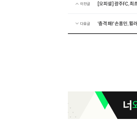
[오피셜] 광주FC, 최
이전글
'충격 패!' 손흥민, 뮐
다음글