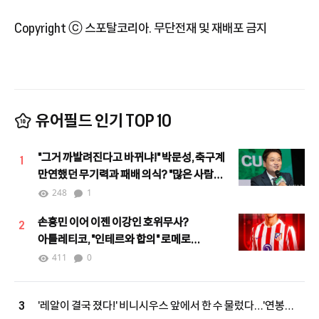
Copyright ⓒ 스포탈코리아. 무단전재 및 재배포 금지
유어필드 인기 TOP 10
"그거 까발려진다고 바뀌냐!" 박문성, 축구계
1
만연했던 무기력과 패배 의식? "많은 사람이
힘을 모으며 달라지고 있어"
248
1
손흥민 이어 이젠 이강인 호위무사?
2
아틀레티코, "인테르와 합의" 로메로
하이재킹 노린다!
411
0
'레알이 결국 졌다!' 비니시우스 앞에서 한 수 물렀다…'연봉
3