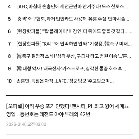
393억' 상향 제안→"대신 당장 답해"
LAFC, 마침내 손흥민에게 천군만마 안겨주나! 도스 산토스
4
작심 발언 "완전한 선수단 갖추지 못했어"…외국인 슬롯 확보
'충격' 축구협회, 과거 법인카드 사용해 '유흥 주점, 안마시술소,
5
+3명 정리, 슈퍼스타 영입할까
노래방' 등에서 외국인 심판에게 성 접대 파문
[현장핫피플] "'탑 플레이어' 이강인, 더 뛰어도 좋을 것 같다…
6
상대하는 건 좋은 경험" 아틀레티코전 앞둔 누네스, LEE 향해
[현장핫피플] "K리그에 만족하면 안 돼" 기성용, 韓축구 미래
7
'호평'
손정범 향해 진심 어린 조언 "오늘 경기 통해 많이 느꼈을 것"
韓축구 절망적 소식! "심각 부상, 구급차 타고 병원 이송"...'혼혈
8
국가대표' 옌스, 복귀전서 또 쓰러졌다
韓 대형 악재! '태극전사' 카스트로프, 심각한 통증 호소 후
9
구급차 이송...15-0 승리한 친선경기서 '비접촉 부상'
손흥민, 득점은 아직...LAFC, '장군멍군' 주고받으며
10
과달라하라와 1-1 팽팽 접전 (전반전 종료)
[오피셜] 아직 우승 포기 안했다! 맨시티, PL 최고 윙어 세메뇨
영입…등번호는 레전드 야야 투레의 42번
2026-01-10 오전 03:00