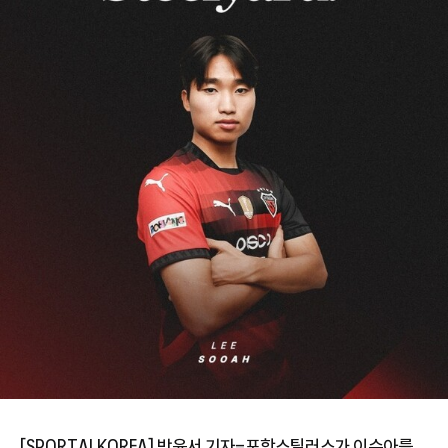
[SPORTALKOREA] 박윤서 기자=포항스틸러스가 이수아를