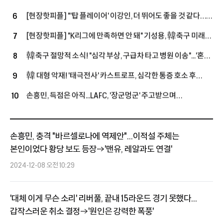
작심 발언 "완전한 선수단 갖추지 못했어"…외국인 슬롯 확보
[현장핫피플] "'탑 플레이어' 이강인, 더 뛰어도 좋을 것 같다…
6
+3명 정리, 슈퍼스타 영입할까
상대하는 건 좋은 경험" 아틀레티코전 앞둔 누네스, LEE 향해
[현장핫피플] "K리그에 만족하면 안 돼" 기성용, 韓축구 미래
7
'호평'
손정범 향해 진심 어린 조언 "오늘 경기 통해 많이 느꼈을 것"
韓축구 절망적 소식! "심각 부상, 구급차 타고 병원 이송"...'혼혈
8
국가대표' 옌스, 복귀전서 또 쓰러졌다
韓 대형 악재! '태극전사' 카스트로프, 심각한 통증 호소 후
9
구급차 이송...15-0 승리한 친선경기서 '비접촉 부상'
손흥민, 득점은 아직...LAFC, '장군멍군' 주고받으며
10
과달라하라와 1-1 팽팽 접전 (전반전 종료)
손흥민, 충격 "바르셀로나에 역제안"...이적설 주체는
본인이었다 황당 보도 등장→'맨유, 레알과도 연결'
2024-12-08 오전 10:29
'대체 이게 무슨 소리' 리버풀, 끝내 15라운드 경기 못했다...
갑작스러운 취소 결정→'원인은 강력한 폭풍'