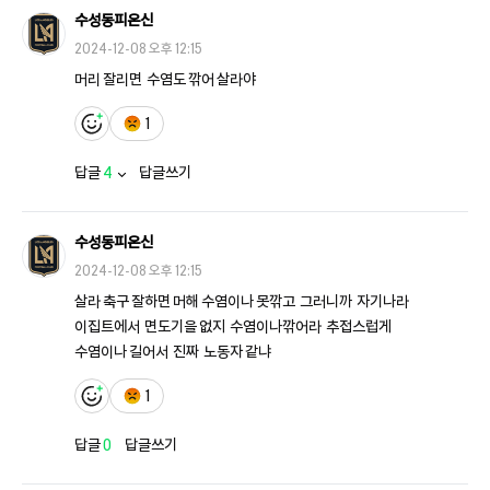
수성동피온신
2024-12-08 오후 12:15
머리 잘리면  수염도 깎어 살라야  
1
답글
4
답글쓰기
수성동피온신
2024-12-08 오후 12:15
살라 축구 잘하면 머해 수염이나 못깎고  그러니까  자기나라 
이집트에서  면도기을 없지  수염이나깎어라  추접스럽게  
수염이나 길어서  진짜  노동자 같냐  
1
답글
0
답글쓰기