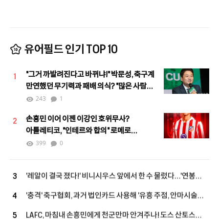
유어필드 인기 TOP 10
"그거 까발려진다고 바뀌냐!" 박문성, 축구계
1
만연했던 무기력과 패배 의식? "많은 사람이
힘을 모으며 달라지고 있어"
243
1
손흥민 이어 이젠 이강인 호위무사?
2
아틀레티코, "인테르와 합의" 로메로
하이재킹 노린다!
399
0
'레알이 결국 졌다!' 비니시우스 앞에서 한 수 물렀다…'연봉
3
393억' 상향 제안→"대신 당장 답해"
'충격' 축구협회, 과거 법인카드 사용해 '유흥 주점, 안마시술소,
4
노래방' 등에서 외국인 심판에게 성 접대 파문
LAFC, 마침내 손흥민에게 천군만마 안겨주나! 도스 산토스
5