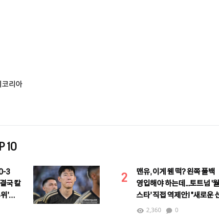
지코리아
 10
-3
맨유, 이게 웬 떡? 왼쪽 풀백
2
 결국 칼
영입해야 하는데...토트넘 '
4위'
스타' 직접 역제안! "새로운
등장"
2,360
0