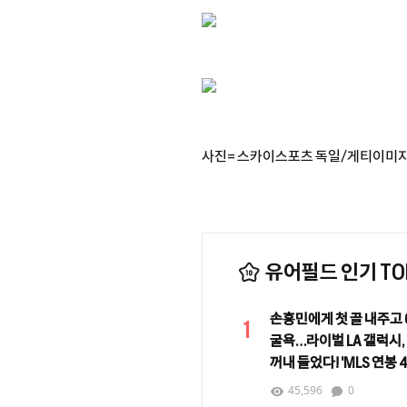
사진= 스카이스포츠 독일/게티이미
유어필드 인기 TOP
손흥민에게 첫 골 내주고 0
1
굴욕…라이벌 LA 갤럭시,
꺼내 들었다! 'MLS 연봉 
로사노 영입 임박
45,596
0