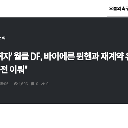
오늘의 축
소식
자' 월클 DF, 바이에른 뮌헨과 재계약 
전 이뤄"
05:06
1,606
0
0