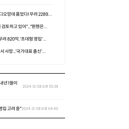
' 디오망데 품었다! 무려 2289억
계약...음바페·비니시우스와
 검토하고 있어"..."뮌헨은
여전히 예의주시"
무려 820억, '초대형 영입'
자원 아클리우슈와 5년 장기 계약
사망...'국가대표 출신'
범죄자 체포 촉구" 분노 휩싸인
 내년 1월이
2024-12-08 오후 05:38
영입 고려 중"
2024-12-08 오후 04:40