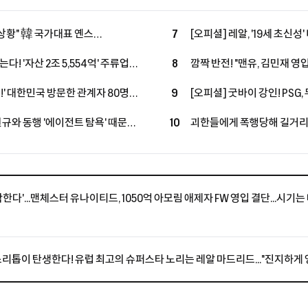
 상황" 韓 국가대표 옌스
7
[오피셜] 레알, '19세 초신성
즌 초반 결장 불가피 "당분간 출전
투자→2033년까지 초장기 
다! '자산 2조 5,554억' 주류업계
8
깜짝 반전! "맨유, 김민재 영입
'괴물 공격진' 구축
룹 합류...구단 가치 2조 원 육박
잔류로 선회했지만, 구단은 
제!' 대한민국 방문한 관계자 80명
9
[오피셜] 굿바이 강인! PSG, 
 "LEE, 아틀레티코 마드리드 마음
성공...왼발잡이 2선 멀티 
현규와 동행 '에이전트 탐욕' 때문에
10
괴한들에게 폭행당해 길거리서 
체결, 'LEE 대체 유력'
 불발 내막 공개됐다
스타의 참담한 소식에 "흉악 
우간다 축구계
다'...맨체스터 유나이티드, 1050억 아모림 애제자 FW 영입 결단...시기는
리톱이 탄생한다! 유럽 최고의 슈퍼스타 노리는 레알 마드리드..."진지하게 