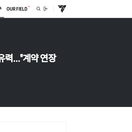
구
OUR FIELD
유력..."계약 연장