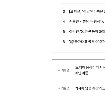
3
[오피셜] "정말 안타까운
카스트로프, 어쩌나...시
4
손흥민 덕분에 '돈방석' 앉는
어려울 것"
억만장자, LAFC 소유주 그
5
이강인, '통 큰 씀씀이 화
식사 대접 한다...西 매체
6
'韓 국가대표 공격수' 오
훔치고 있다" 호평
무산...살라, 베식타스행
'드디어 움직이기 시작한
이전글
아닌 여름
역사에 남을 최강의 스
다음글