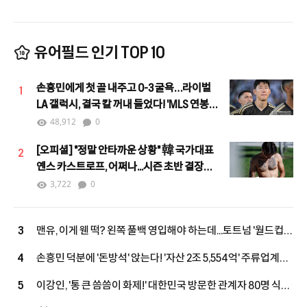
유어필드 인기 TOP 10
손흥민에게 첫 골 내주고 0-3 굴욕…라이벌
1
LA 갤럭시, 결국 칼 꺼내 들었다! 'MLS 연봉
4위' 로사노 영입 임박
48,912
0
[오피셜] "정말 안타까운 상황" 韓 국가대표
2
옌스 카스트로프, 어쩌나...시즌 초반 결장
불가피 "당분간 출전 어려울 것"
3,722
0
맨유, 이게 웬 떡? 왼쪽 풀백 영입해야 하는데...토트넘 '월드컵
3
스타' 직접 역제안! "새로운 선택지 등장"
손흥민 덕분에 '돈방석' 앉는다! '자산 2조 5,554억' 주류업계
4
억만장자, LAFC 소유주 그룹 합류...구단 가치 2조 원 육박
이강인, '통 큰 씀씀이 화제!' 대한민국 방문한 관계자 80명 식사
5
대접 한다...西 매체 "LEE, 아틀레티코 마드리드 마음 훔치고