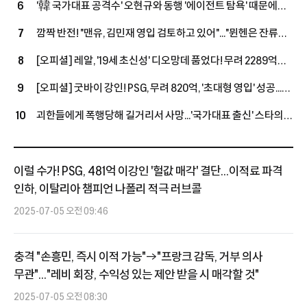
'韓 국가대표 공격수' 오현규와 동행 '에이전트 탐욕' 때문에
6
있다" 호평
무산...살라, 베식타스행 불발 내막 공개됐다
깜짝 반전! "맨유, 김민재 영입 검토하고 있어"..."뮌헨은 잔류로
7
선회했지만, 구단은 여전히 예의주시"
[오피셜] 레알, '19세 초신성' 디오망데 품었다! 무려 2289억
8
투자→2033년까지 초장기 계약...음바페·비니시우스와 '괴물
[오피셜] 굿바이 강인! PSG, 무려 820억, '초대형 영입' 성공...
9
공격진' 구축
왼발잡이 2선 멀티 자원 아클리우슈와 5년 장기 계약 체결, 'LEE
괴한들에게 폭행당해 길거리서 사망...'국가대표 출신' 스타의
10
대체 유력'
참담한 소식에 "흉악 범죄자 체포 촉구" 분노 휩싸인 우간다
축구계
이럴 수가! PSG, 481억 이강인 '헐값 매각' 결단...이적료 파격
인하, 이탈리아 챔피언 나폴리 적극 러브콜
2025-07-05 오전 09:46
충격 "손흥민, 즉시 이적 가능"→"프랑크 감독, 거부 의사
무관"..."레비 회장, 수익성 있는 제안 받을 시 매각할 것"
2025-07-05 오전 08:30