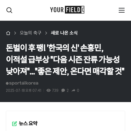
오늘의 축구
새로 나온 소식
돈벌이 후 팽! '한국의 신' 손흥민,
이적설 급부상 "다음 시즌 잔류 가능성
낮아져"..."좋은 제안, 온다면 매각할 것"
2025-07-18 오후 07:41
739
2
0
뉴스 요약