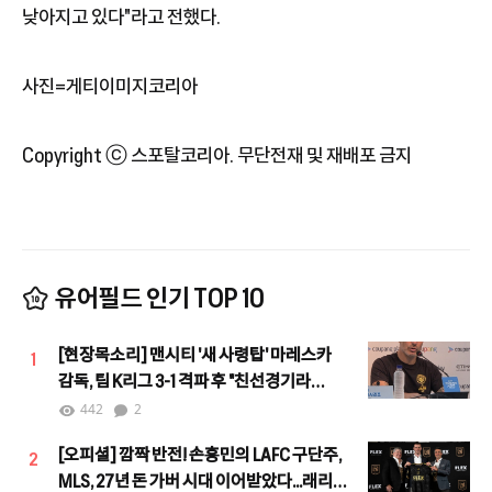
낮아지고 있다"라고 전했다.
사진=게티이미지코리아
Copyright ⓒ 스포탈코리아. 무단전재 및 재배포 금지
유어필드 인기 TOP 10
[현장목소리] 맨시티 '새 사령탑' 마레스카
1
감독, 팀 K리그 3-1 격파 후 "친선경기라
할지라도 결과는 중요"
442
2
[오피셜] 깜짝 반전! 손흥민의 LAFC 구단주,
2
MLS, 27년 돈 가버 시대 이어받았다...래리