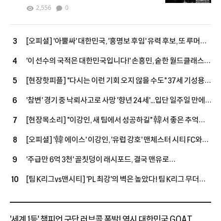
버그 차기 커미셔너로 선임
2,556
0
[오피셜] '아뿔싸' 대한민국, '홍명보 후임' 유력 후보, 또 루머에
3
그쳤다...르나르 감독, 코트디부아르행, 11년 만에 복귀 성사
'이 선수의 국적은 대한민국입니다!' 손흥민, 숱한 월드클래스
4
모두 제쳤다…최근 10시즌 PL 왼쪽 최다 123골
[현장핫피플] "다시는 이런 기회 오지 않을 수도" 37세 기성용,
5
맨시티전 출격 결심…"손정범, PL에 임팩트 남길 기회"
'참변' 경기 중 낙뢰사고로 사망 '향년 24세'...입단 일주일 만에
6
안타까운 비보, 태국 축구계는 애도 물결
[현장목소리] "이강인, 새 팀에서 성공하길" 韓서 좋은 추억
7
쌓은 포든…"지난번과 마찬가지로 성공적인 시즌 보내고파"
[오피셜] '韓 에이스' 이강인, '유럽 강호' 맨체스터 시티 FC와
8
맞대결 펼친다!...아틀레티코 마드리드 친선전 소집 명단 발탁
'주급만 6억 3천' 골칫덩이 래시포드, 결국 맨유로
9
돌아온다…'옛 동료→현 감독' 캐릭, 마지막 기회 줄까
[팀 K리그vs맨시티] 'PL 최강'의 벽은 높았다! 팀 K리그 무더위
10
속 투혼에도 맨시티에 1-3 패배
'세계 1등' 챔피언 구단 러브콜 폭발! 역시 대한민국 GOAT...