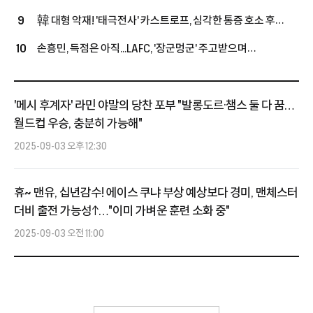
국가대표' 옌스, 복귀전서 또 쓰러졌다
韓 대형 악재! '태극전사' 카스트로프, 심각한 통증 호소 후
9
구급차 이송...15-0 승리한 친선경기서 '비접촉 부상'
손흥민, 득점은 아직...LAFC, '장군멍군' 주고받으며
10
과달라하라와 1-1 팽팽 접전 (전반전 종료)
'메시 후계자' 라민 야말의 당찬 포부 "발롱도르·챔스 둘 다 꿈…
월드컵 우승, 충분히 가능해"
2025-09-03 오후 12:30
휴~ 맨유, 십년감수! 에이스 쿠냐 부상 예상보다 경미, 맨체스터
더비 출전 가능성↑…"이미 가벼운 훈련 소화 중"
2025-09-03 오전 11:00