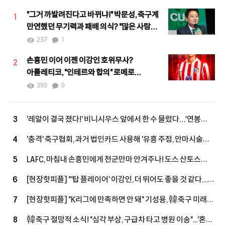
"그거 까발려진다고 바뀌냐!" 박문성, 축구계
1
만연했던 무기력과 패배 의식? "많은 사람이
힘을 모으며 달라지고 있어"
237
1
손흥민 이어 이젠 이강인 호위무사?
2
아틀레티코, "인테르와 합의" 로메로
하이재킹 노린다!
390
0
'레알이 결국 졌다!' 비니시우스 앞에서 한 수 물렀다…'연봉
3
393억' 상향 제안→"대신 당장 답해"
'충격' 축구협회, 과거 법인카드 사용해 '유흥 주점, 안마시술소,
4
노래방' 등에서 외국인 심판에게 성 접대 파문
LAFC, 마침내 손흥민에게 천군만마 안겨주나! 도스 산토스
5
작심 발언 "완전한 선수단 갖추지 못했어"…외국인 슬롯 확보
[현장핫피플] "'탑 플레이어' 이강인, 더 뛰어도 좋을 것 같다…
6
+3명 정리, 슈퍼스타 영입할까
상대하는 건 좋은 경험" 아틀레티코전 앞둔 누네스, LEE 향해
[현장핫피플] "K리그에 만족하면 안 돼" 기성용, 韓축구 미래
7
'호평'
손정범 향해 진심 어린 조언 "오늘 경기 통해 많이 느꼈을 것"
韓축구 절망적 소식! "심각 부상, 구급차 타고 병원 이송"...'혼혈
8