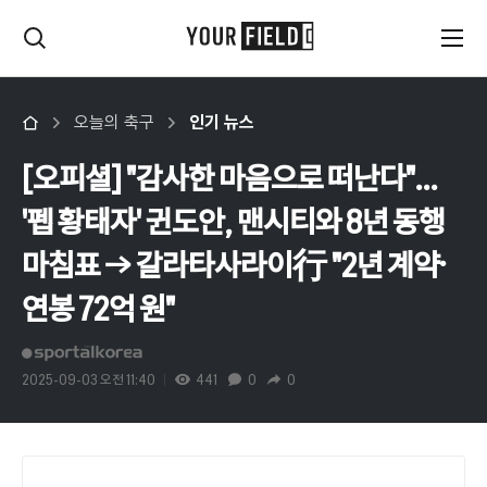
오늘의 축구
인기 뉴스
[오피셜] "감사한 마음으로 떠난다"…
'펩 황태자' 귄도안, 맨시티와 8년 동행
마침표 → 갈라타사라이行 "2년 계약·
연봉 72억 원"
2025-09-03 오전 11:40
441
0
0