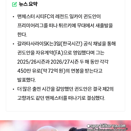
뉴스 요약
맨체스터 시티FC의 레전드 일카이 귄도안이
프리미어리그를 떠나 튀르키예 무대에서 새출발을
한다.
갈라타사라이SK는3일(한국시간) 공식 채널을 통해
귄도안을 자유계약(FA)으로 영입했다며 그는
2025/26시즌과 2026/27시즌 두 해 동안 각각
450만 유로(약 72억 원)의 연봉을 받는다고
발표했다.
더 많은 출전 시간을 갈망했던 귄도안은 결국 제2의
고향과도 같던 맨체스터를 떠나기로 결심했다.