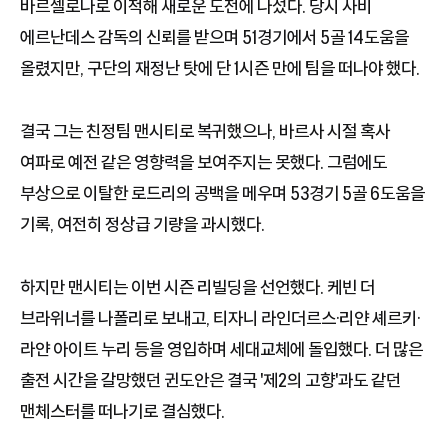
바르셀로나로 이적해 새로운 도전에 나섰다. 당시 사비
에르난데스 감독의 신뢰를 받으며 51경기에서 5골 14도움을
올렸지만, 구단의 재정난 탓에 단 1시즌 만에 팀을 떠나야 했다.
결국 그는 친정팀 맨시티로 복귀했으나, 바르사 시절 혹사
여파로 예전 같은 영향력을 보여주지는 못했다. 그럼에도
부상으로 이탈한 로드리의 공백을 메우며 53경기 5골 6도움을
기록, 여전히 정상급 기량을 과시했다.
하지만 맨시티는 이번 시즌 리빌딩을 선언했다. 케빈 더
브라위너를 나폴리로 보내고, 티자니 라인더르스·리얀 셰르키·
라얀 아이트 누리 등을 영입하며 세대교체에 돌입했다. 더 많은
출전 시간을 갈망했던 귄도안은 결국 '제2의 고향'과도 같던
맨체스터를 떠나기로 결심했다.