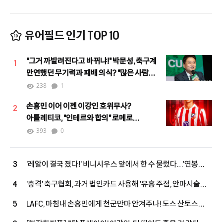
유어필드 인기 TOP 10
"그거 까발려진다고 바뀌냐!" 박문성, 축구계
1
만연했던 무기력과 패배 의식? "많은 사람이
힘을 모으며 달라지고 있어"
238
1
손흥민 이어 이젠 이강인 호위무사?
2
아틀레티코, "인테르와 합의" 로메로
하이재킹 노린다!
393
0
'레알이 결국 졌다!' 비니시우스 앞에서 한 수 물렀다…'연봉
3
393억' 상향 제안→"대신 당장 답해"
'충격' 축구협회, 과거 법인카드 사용해 '유흥 주점, 안마시술소,
4
노래방' 등에서 외국인 심판에게 성 접대 파문
LAFC, 마침내 손흥민에게 천군만마 안겨주나! 도스 산토스
5
작심 발언 "완전한 선수단 갖추지 못했어"…외국인 슬롯 확보