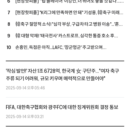
[현장핫피플] "'탑 플레이어' 이강인, 더 뛰어도 좋을 것 같다…
6
+3명 정리, 슈퍼스타 영입할까
상대하는 건 좋은 경험" 아틀레티코전 앞둔 누네스, LEE 향해
[현장핫피플] "K리그에 만족하면 안 돼" 기성용, 韓축구 미래
7
'호평'
손정범 향해 진심 어린 조언 "오늘 경기 통해 많이 느꼈을 것"
韓축구 절망적 소식! "심각 부상, 구급차 타고 병원 이송"...'혼혈
8
국가대표' 옌스, 복귀전서 또 쓰러졌다
韓 대형 악재! '태극전사' 카스트로프, 심각한 통증 호소 후
9
구급차 이송...15-0 승리한 친선경기서 '비접촉 부상'
손흥민, 득점은 아직...LAFC, '장군멍군' 주고받으며
10
과달라하라와 1-1 팽팽 접전 (전반전 종료)
'작심 발언!' 자산 1조 6728억, 한국계 女 구단주..."여자 축구
주류 되기 어려워, 규모 키우며 매력적으로 만들어야"
2025-09-14 오후 05:46
FIFA, 대한축구협회와 광주FC에 대한 징계위원회 결정 통보
2025-09-14 오후 03:21