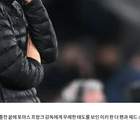
자= 졸전 끝에 토마스 프랑크 감독에게 무례한 태도를 보인 미키 판 더 펜과 제