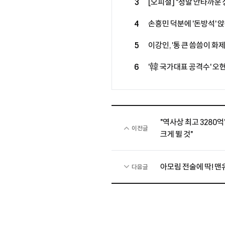
3
[오피셜] "정말 안타까운
카스트로프, 어쩌나...시
4
손흥민 덕분에 '돈방석' 앉는
어려울 것"
억만장자, LAFC 소유주 그
5
이강인, '통 큰 씀씀이 화
식사 대접 한다...西 매체
6
'韓 국가대표 공격수' 오
훔치고 있다" 호평
무산...살라, 베식타스행
"역사상 최고 3280
이전글
크게 뛸 것"
아모림 전술에 딱! 맨유
다음글