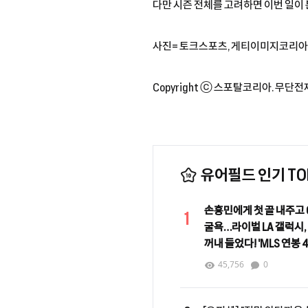
다만 시즌 전체를 고려하면 이번 일이 
사진= 토크스포츠, 게티이미지코리아, Ch
Copyright ⓒ 스포탈코리아. 무단전
유어필드 인기 TOP
손흥민에게 첫 골 내주고 0
1
굴욕…라이벌 LA 갤럭시,
꺼내 들었다! 'MLS 연봉 
로사노 영입 임박
45,756
0