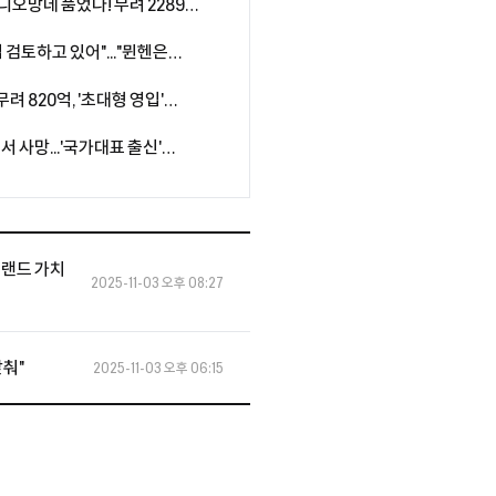
' 디오망데 품었다! 무려 2289억
계약...음바페·비니시우스와
 검토하고 있어"..."뮌헨은
여전히 예의주시"
무려 820억, '초대형 영입'
자원 아클리우슈와 5년 장기 계약
사망...'국가대표 출신'
범죄자 체포 촉구" 분노 휩싸인
브랜드 가치
2025-11-03 오후 08:27
갖춰"
2025-11-03 오후 06:15