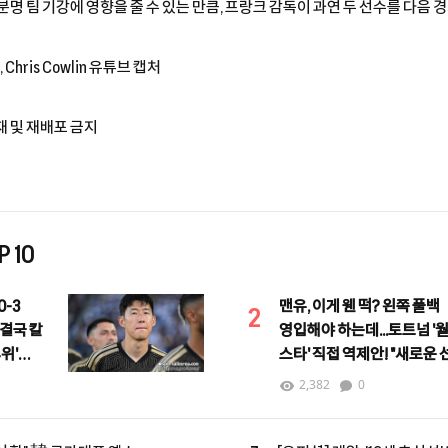
분명 팀 기강에 영향을 줄 수 있는 만큼, 프랑크 감독이 과연 두 선수를 다음
ris Cowlin 유튜브 캡처
재 및 재배포 금지
 10
-3
맨유, 이게 웬 떡? 왼쪽 풀백
2
 결국 칼
영입해야 하는데...토트넘 '
4위'
스타' 직접 역제안! "새로운
등장"
2,382
0