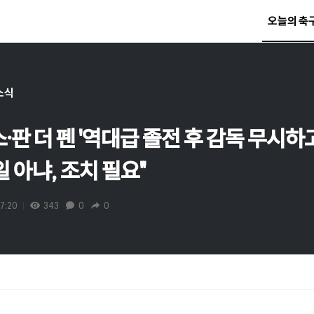
오늘의 축
소식
스·판 더 펜 '역대급 졸전 후 감독 무시하
일 아냐, 조치 필요"
7:20
343
0
0