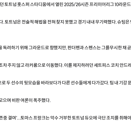
던 토트넘 홋스퍼 스타디움에서 열린 2025/26시즌 프리미어리그 10라운드에
. 토트넘은 전술적 해법을 전혀 찾지 못했고 경기 내내 무기력했다. 슈팅은 단 
을 독려하기 위해 그라운드로 향했지만, 판더펜과 스펜스는 그를무시한 채 곧
눈길조차 주지 않고 라커룸으로 이동했다. 이를 제지하려던 세트피스 코치 안
로 두 선수의 뒷모습을 바라보다가 다른 선수들에게 다가갔다. 팀 내 기강
 모으며 비판 여론이 폭주했다.
"'존중 결여'…토마스 프랑크는 악수 거부한 토트넘 듀오에 극단 조치를 취해