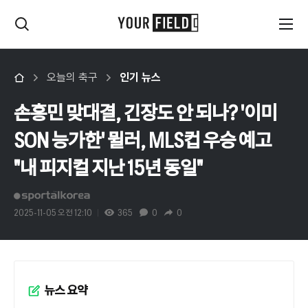
오늘의 축구
인기 뉴스
손흥민 맞대결, 긴장도 안 되나? '이미
SON 능가한' 뮐러, MLS컵 우승 예고
"내 피지컬 지난 15년 동일"
2025-11-05 오전 12:10
365
0
0
뉴스 요약