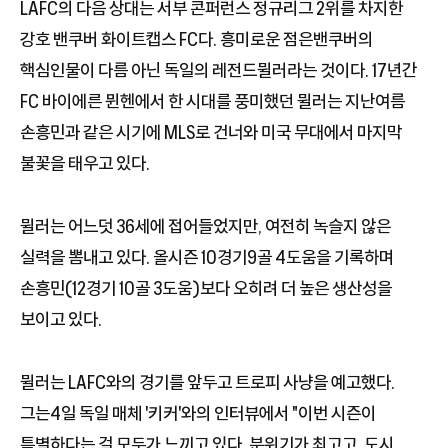
LAFC의 다음 상대는 서부 콘퍼런스 정규리그 2위를 차지한
강호 밴쿠버 화이트캡스 FC다. 흥미로운 점은밴쿠버의
핵심인물이 다름 아닌 독일의 레전드뮐러라는 것이다. 17년간
FC 바이에른 뮌헨에서 한 시대를 풍미했던 뮐러는 지난여름
손흥민과 같은 시기에 MLS로 건너와 미국 무대에서 마지막
불꽃을 태우고 있다.
뮐러는 어느덧 36세에 접어들었지만, 여전히 녹슬지 않은
실력을 뽐내고 있다. 올시즌 10경기9골 4도움을 기록하며
손흥민(12경기 10골 3도움)보다 오히려 더 높은 생산성을
보이고 있다.
뮐러는 LAFC와의 경기를 앞두고 트로피 사냥을 예고했다.
그는4일 독일 매체 '키커'와의 인터뷰에서 "이번 시즌이
특별하다는 걸 모두가 느끼고 있다. 분위기가 최고고, 도시