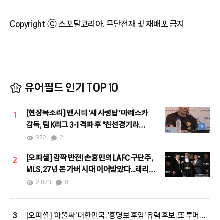
Copyright ⓒ 스포탈코리아. 무단전재 및 재배포 금지
유어필드 인기 TOP 10
[현장목소리] 맨시티 '새 사령탑' 마레스카
1
감독, 팀 K리그 3-1 격파 후 "친선경기라
할지라도 결과는 중요"
322
2
[오피셜] 깜짝 반전! 손흥민의 LAFC 구단주,
2
MLS, 27년 돈 가버 시대 이어받았다...래리
버그 차기 커미셔너로 선임
2,073
0
[오피셜] '아뿔싸' 대한민국, '홍명보 후임' 유력 후보, 또 루머에
3