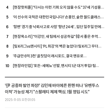
그쳤다...르나르 감독, 코트디부아르행, 11년 만에 복귀 성사
[현장핫피플] "다시는 이런 기회 오지 않을 수도" 37세 기성용,
4
맨시티전 출격 결심…"손정범, PL에 임팩트 남길 기회"
'이 선수의 국적은 대한민국입니다!' 손흥민, 숱한 월드클래스
5
모두 제쳤다…최근 10시즌 PL 왼쪽 최다 123골
'참변' 경기 중 낙뢰사고로 사망 '향년 24세'...입단 일주일 만에
6
안타까운 비보, 태국 축구계는 애도 물결
[현장목소리] "이강인, 새 팀에서 성공하길" 韓서 좋은 추억
7
쌓은 포든…"지난번과 마찬가지로 성공적인 시즌 보내고파"
[팀 K리그vs맨시티] 'PL 최강'의 벽은 높았다! 팀 K리그 무더위
8
속 투혼에도 맨시티에 1-3 패배
'주급만 6억 3천' 골칫덩이 래시포드, 결국 맨유로
9
돌아온다…'옛 동료→현 감독' 캐릭, 마지막 기회 줄까
[현장라인업] '포든-세메뇨'선발, 맨시티 1군 대거 투입! 팀
10
K리그는 '이동경-야고'로 맞불...기성용,이승우는 우선 벤치
'伊 공중파 발언 파장!' 김민재 바이에른 뮌헨 떠나 '유벤투스
이적' 가능성 제기 "스팔레티 체제 핵심, 1월 영입 시도"
2025-11-05 오전 01:05