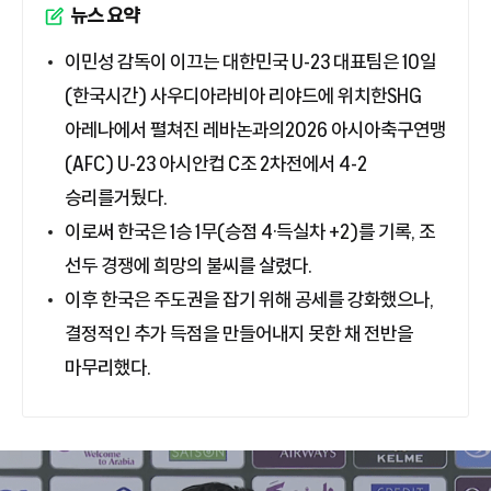
뉴스 요약
이민성 감독이 이끄는 대한민국 U-23 대표팀은 10일
(한국시간) 사우디아라비아 리야드에 위치한SHG
아레나에서 펼쳐진 레바논과의2026 아시아축구연맹
(AFC) U-23 아시안컵 C조 2차전에서 4-2
승리를거뒀다.
이로써 한국은 1승 1무(승점 4·득실차 +2)를 기록, 조
선두 경쟁에 희망의 불씨를 살렸다.
이후 한국은 주도권을 잡기 위해 공세를 강화했으나,
결정적인 추가 득점을 만들어내지 못한 채 전반을
마무리했다.