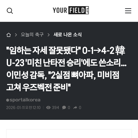
오늘의 축구
새로 나온 소식
"임하는 자세 잘못됐다" 0-1→4-2 韓
U-23 '미친 난타전 승리'에도 쓴소리...
이민성 감독, "2실점 뼈아파, 미비점
고쳐 우즈벡전 준비"
2026-01-11 오전 12:10
394
0
0