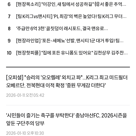
모두 제쳤다…최근 10시즌 PL 왼쪽 최다 123골
[현장목소리] "이강인, 새 팀에서 성공하길" 韓서 좋은 추억
6
쌓은 포든…"지난번과 마찬가지로 성공적인 시즌 보내고파"
[팀 K리그vs맨시티] 'PL 최강'의 벽은 높았다! 팀 K리그 무더위
7
속 투혼에도 맨시티에 1-3 패배
'주급만 6억 3천' 골칫덩이 래시포드, 결국 맨유로
8
돌아온다…'옛 동료→현 감독' 캐릭, 마지막 기회 줄까
[현장라인업] '포든-세메뇨'선발, 맨시티 1군 대거 투입! 팀
9
K리그는 '이동경-야고'로 맞불...기성용,이승우는 우선 벤치
[현장핫피플] "집에 포든 유니폼도 있어요" 김천상무 김주찬의
10
맨시티 '찐팬' 인증…"유니폼 정말 교환하고파"
[오피셜] "승리의 '오오렐레' 외치고 파"...K리그 최고 미드필더
오베르단, 전북현대 이적 확정 '중원 무게감 더한다'
2026-01-11 오전 05:42
'시민들이 즐기는 축구를 부탁한다' 충남아산FC, 2026시즌을
앞둔 구단주의 당부
2026-01-10 오후 10:30