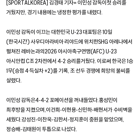
[SPORTALKOREA] 김경태 기자= 이민성 감독이첫 승리를
거뒀지만, 경기 내용에는 냉정한 평가를 내렸다.
이민성 감독이 이끄는 대한민국 U-23 대표팀은 10일
(한국시간) 사우디아라비아 리야드에 위치한SHG 아레나에서
펼쳐진 레바논과의2026 아시아축구연맹(AFC) U-23
아시안컵 C조 2차전에서 4-2 승리를거뒀다. 이로써 한국은 1승
1무(승점 4·득실차 +2)를 기록, 조 선두 경쟁에 희망의 불씨를
살렸다.
이민성 감독은4-4-2 포메이션을 꺼내들었다.홍성민이
최후방을 지켰으며,이건희-이현용-신민하-배현서가 수비벽을
세웠다.강성진-이찬욱-김한서-정지훈이 중원을 맡았으며,
정승배-김태원이 투톱으로 나섰다.