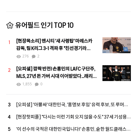
유어필드 인기 TOP 10
[현장목소리] 맨시티 '새 사령탑' 마레스카
1
감독, 팀 K리그 3-1 격파 후 "친선경기라
할지라도 결과는 중요"
276
2
[오피셜] 깜짝 반전! 손흥민의 LAFC 구단주,
2
MLS, 27년 돈 가버 시대 이어받았다...래리
버그 차기 커미셔너로 선임
1,855
0
[오피셜] '아뿔싸' 대한민국, '홍명보 후임' 유력 후보, 또 루머에
3
그쳤다...르나르 감독, 코트디부아르행, 11년 만에 복귀 성사
[현장핫피플] "다시는 이런 기회 오지 않을 수도" 37세 기성용,
4
맨시티전 출격 결심…"손정범, PL에 임팩트 남길 기회"
'이 선수의 국적은 대한민국입니다!' 손흥민, 숱한 월드클래스
5