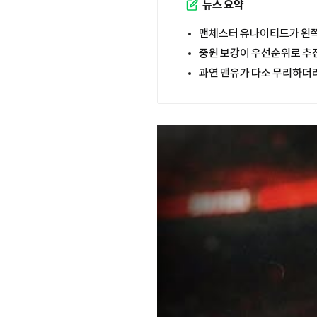
뉴스 요약
맨체스터 유나이티드가 왼쪽 
중원 보강이 우선순위로 추
과연 맨유가 다소 무리하더라