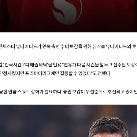
자=맨체스터 유나이티드가 왼쪽 측면 수비 보강을 위해 뉴캐슬 유나이티드의 루
3일(한국시간) '디 애슬레틱'을 인용 "맨유가 다음 시즌을 앞두고 선수단 보
 안정시켰지만 프리미어리그에만 집중할 수 있었다"고 전했다.
공한 만큼 스쿼드 강화가 필요하다. 중원 보강이 우선순위로 추진되고 있