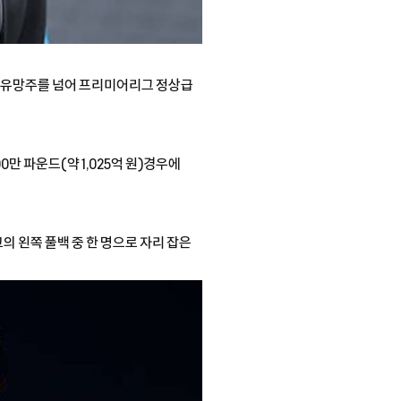
미 유망주를 넘어 프리미어리그 정상급
0만 파운드(약 1,025억 원)경우에
 왼쪽 풀백 중 한 명으로 자리 잡은