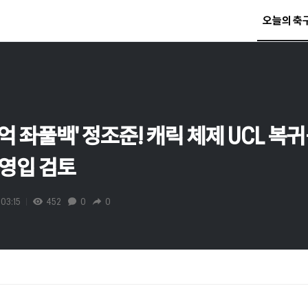
오늘의 축
25억 좌풀백' 정조준! 캐릭 체제 UCL 
 영입 검토
03:15
452
0
0