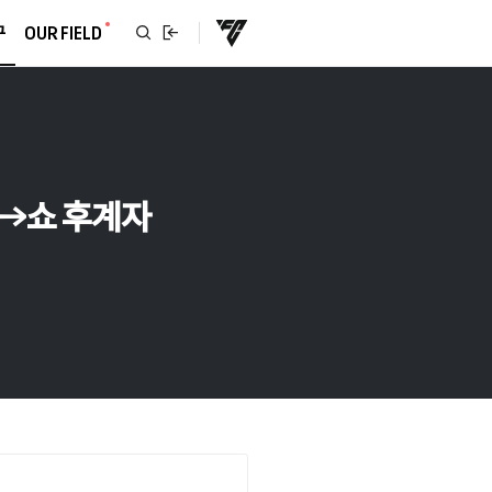
구
OUR FIELD
복귀→쇼 후계자