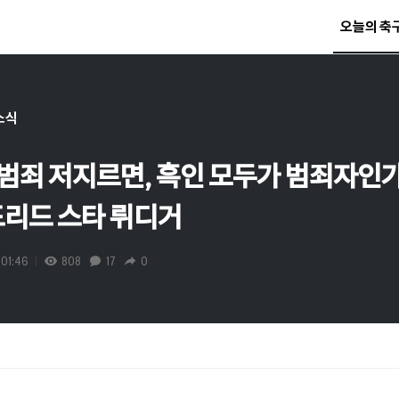
오늘의 축
소식
이 범죄 저지르면, 흑인 모두가 범죄자인
드리드 스타 뤼디거
01:46
808
17
0