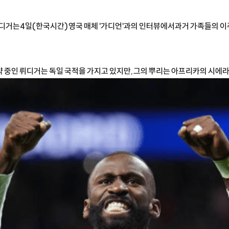
뤼디거는4일(한국시간) 영국 매체 '가디언'과의 인터뷰에서과거 가족들의 
 중인 뤼디거는 독일 국적을 가지고 있지만, 그의 뿌리는 아프리카의 시에라