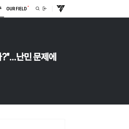
구
OUR FIELD
가?"…난민 문제에