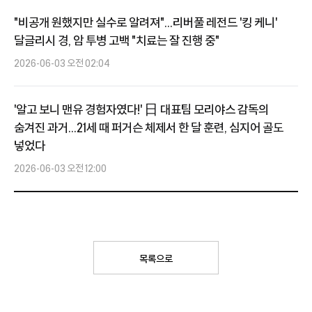
축구계
"비공개 원했지만 실수로 알려져"...리버풀 레전드 '킹 케니'
달글리시 경, 암 투병 고백 "치료는 잘 진행 중"
2026-06-03 오전 02:04
'알고 보니 맨유 경험자였다!' 日 대표팀 모리야스 감독의
숨겨진 과거...21세 때 퍼거슨 체제서 한 달 훈련, 심지어 골도
넣었다
2026-06-03 오전 12:00
목록으로