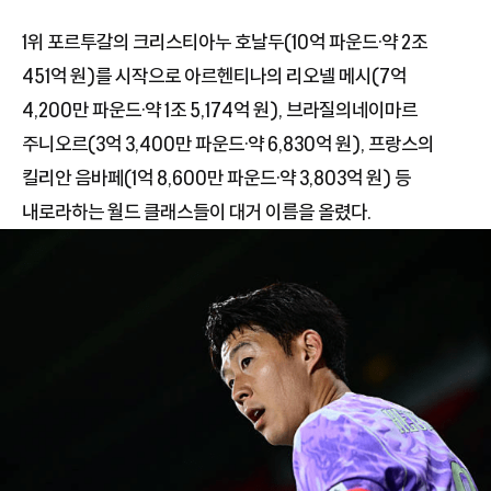
1위 포르투갈의 크리스티아누 호날두(10억 파운드·약 2조
451억 원)를 시작으로 아르헨티나의 리오넬 메시(7억
4,200만 파운드·약 1조 5,174억 원), 브라질의네이마르
주니오르(3억 3,400만 파운드·약 6,830억 원), 프랑스의
킬리안 음바페(1억 8,600만 파운드·약 3,803억 원) 등
내로라하는 월드 클래스들이 대거 이름을 올렸다.