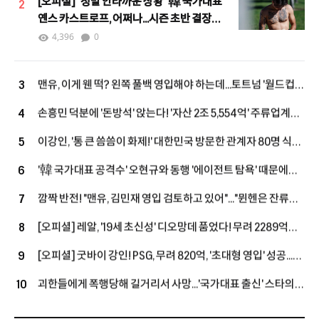
[오피셜] "정말 안타까운 상황" 韓 국가대표
2
옌스 카스트로프, 어쩌나...시즌 초반 결장
불가피 "당분간 출전 어려울 것"
4,396
0
맨유, 이게 웬 떡? 왼쪽 풀백 영입해야 하는데...토트넘 '월드컵
3
스타' 직접 역제안! "새로운 선택지 등장"
손흥민 덕분에 '돈방석' 앉는다! '자산 2조 5,554억' 주류업계
4
억만장자, LAFC 소유주 그룹 합류...구단 가치 2조 원 육박
이강인, '통 큰 씀씀이 화제!' 대한민국 방문한 관계자 80명 식사
5
대접 한다...西 매체 "LEE, 아틀레티코 마드리드 마음 훔치고
'韓 국가대표 공격수' 오현규와 동행 '에이전트 탐욕' 때문에
6
있다" 호평
무산...살라, 베식타스행 불발 내막 공개됐다
깜짝 반전! "맨유, 김민재 영입 검토하고 있어"..."뮌헨은 잔류로
7
선회했지만, 구단은 여전히 예의주시"
[오피셜] 레알, '19세 초신성' 디오망데 품었다! 무려 2289억
8
투자→2033년까지 초장기 계약...음바페·비니시우스와 '괴물
[오피셜] 굿바이 강인! PSG, 무려 820억, '초대형 영입' 성공...
9
공격진' 구축
왼발잡이 2선 멀티 자원 아클리우슈와 5년 장기 계약 체결, 'LEE
괴한들에게 폭행당해 길거리서 사망...'국가대표 출신' 스타의
10
대체 유력'
참담한 소식에 "흉악 범죄자 체포 촉구" 분노 휩싸인 우간다