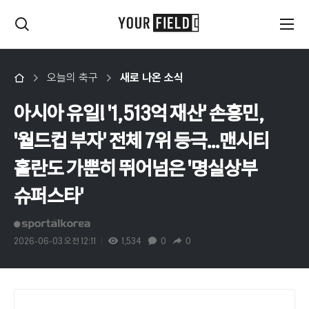
오늘의 축구
새로 나온 소식
아시아 유일! '1,513억 재산' 손흥민,
'월드컵 부자' 전체 7위 등극...맨시티
홀란도 가뿐히 뛰어넘은 '명실상부
슈퍼스타'
2026-06-03 오전 12:11
1,534
0
0