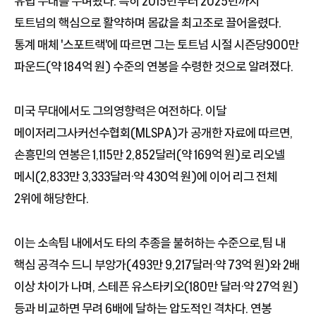
유럽 무대를 누벼왔다. 특히 2015년부터 2025년까지
토트넘의 핵심으로 활약하며 몸값을 최고조로 끌어올렸다.
통계 매체 '스포트랙'에 따르면 그는 토트넘 시절 시즌당900만
파운드(약 184억 원) 수준의 연봉을 수령한 것으로 알려졌다.
미국 무대에서도 그의영향력은 여전하다. 이달
메이저리그사커선수협회(MLSPA)가 공개한 자료에 따르면,
손흥민의 연봉은 1,115만 2,852달러(약 169억 원)로 리오넬
메시(2,833만 3,333달러·약 430억 원)에 이어 리그 전체
2위에 해당한다.
이는 소속팀 내에서도 타의 추종을 불허하는 수준으로,팀 내
핵심 공격수 드니 부앙가(493만 9,217달러·약 73억 원)와 2배
이상 차이가 나며, 스테픈 유스타키오(180만 달러·약 27억 원)
등과 비교하면 무려 6배에 달하는 압도적인 격차다. 연봉