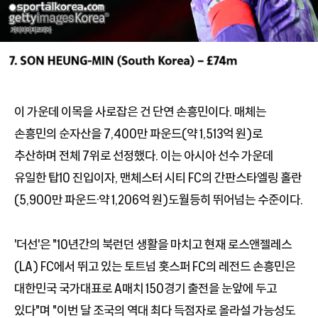
이 가운데 이목을 사로잡은 건 단연 손흥민이다. 매체는
손흥민의 순자산을 7,400만 파운드(약 1,513억 원)로
추산하며 전체 7위로 선정했다. 이는 아시아 선수 가운데
유일한 탑10 진입이자, 맨체스터 시티 FC의 간판스타엘링 홀란
(5,900만 파운드·약 1,206억 원)도월등히 뛰어넘는 수준이다.
'더선'은 "10년간의 북런던 생활을 마치고 현재 로스앤젤레스
(LA) FC에서 뛰고 있는 토트넘 홋스퍼 FC의 레전드 손흥민은
대한민국 국가대표로 A매치 150경기 출전을 눈앞에 두고
있다"며 "이번 달 조국의 역대 최다 득점자로 올라설 가능성도