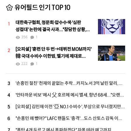
유어필드 인기 TOP 10
대한축구협회, 청문회·압수수색·'심판
1
성접대' 논란에 결국 사과…"참담한 상황,
철저한 쇄신하겠다"
356
1
[오피셜] '훈련 단 두 번→데뷔전 MOM까지'
2
韓 국대 수비수 이한범, 벨기에 제대로
뒤집었다…"처음부터 끝까지 최고, 팬들이
222
1
이름 연호"
'손흥민 절친' 천재의 끝없는 추락…카지노서 3억 날린 알리, 英
3
2부에서 '마지막 부활' 노린다
'안타까운 비보' 메시 父 호르헤 메시 별세, 향년 68세…"오랜
4
기간 병환 앓아"
[오피셜] 김민재 이전 '亞 NO.1 수비수', 부상으로 무너졌지만
5
끝내 PL 복귀→9G 205분 출전에도 팰리스가 손 내밀었다
"손흥민 왜 뺐어?" LAFC 팬들도 '충격'…도스 산토스 감독 이해
6
못 할 선택, 美 현지도 활활 "졌으면 엄청난 논란, 무모했다"
"폭탄 4개 두르고 메시 폭파하겠다" 자폭 테러 예고까지…
7