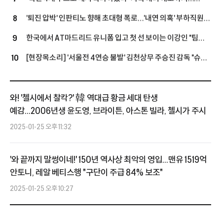
월드컵 '충격 문건' 유출! 호날두 호텔 침입→심판은 '협박
'퇴진 압박' 인판티노 향해 초대형 폭로…'내연 의혹' 부하직원에
8
6000건'
UEFA 돈으로 '거액 퇴직금+MBA 학비' 지급
한국에서 AT마드리드 유니폼 입고 첫 선 보이는 이강인 "팀
9
우승 위해 120%로 최선 다할 것"
[현장목소리] '서울전 4연승 불발' 김천상무 주승진 감독 "슈팅
10
너무 아꼈다…계속 골 노려야 위로 올라간다"
와! '첼시에서 찰칵?' 韓 역대급 황금 세대 탄생
예감...2006년생 윤도영, 브라이튼, 아스톤 빌라, 첼시가 주시
2025-01-25 오후 11:32
'와 끝까지 말썽이네!' 150년 역사상 최악의 영입...맨유 1519억
안토니, 레알 베티스행 "구단이 주급 84% 보조"
2025-01-25 오후 10:27