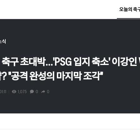
오늘의 축
소식
축구 초대박...'PSG 입지 축소' 이강인 
? "공격 완성의 마지막 조각"
1:11
1,075
0
0