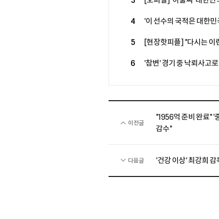
3
[오피셜] '아뿔싸' 대한민국
루머에 그쳤다...르나르 감
4
'이 선수의 국적은 대한민
복귀 성사
월드클래스 모두 제쳤다…최근
5
[현장핫피플] "다시는 이런
기성용, 맨시티전 출격 결
6
'참변' 경기 중 낙뢰사고로 
기회"
만에 안타까운 비보, 태국
"1956억 준비 완료" 
이전글
감수"
'건강 이상' 최강희 감
다음글