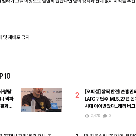
빌라가 그를 이정도로 절실히 원한다면 팀의 성적과 관계 없이 이적을 추진
재 및 재배포 금지
 10
사령탑'
[오피셜] 깜짝 반전! 손흥민
2
-1 격파
LAFC 구단주, MLS, 27년 돈
 결과는
시대 이어받았다...래리 버그
커미셔너로 선임
2,470
0