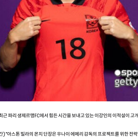
자= 최근 파리 생제르맹FC에서 힘든 시간을 보내고 있는 이강인의 이적설이 고개
간) "아스톤 빌라의 몬치 단장은 우나이 에메리 감독의 프로젝트를 위한 전