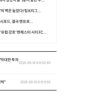
팀에서 성공하길" 韓서 좋은 추억
가지로 성공적인 시즌 보내고파"
강'의 벽은 높았다! 팀 K리그
1-3 패배
래시포드, 결국 맨유로
 캐릭, 마지막 기회 줄까
 '유럽 강호' 맨체스터 시티 FC와
 마드리드 친선전 소집 명단
.."막대한 투자
2025-09-16 오전 02:40
희박"
2025-09-16 오전 12:55