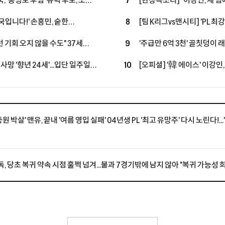
, '홍명보 후임' 유력 후보, 또
7
[현장목소리] "이강인, 새 
독, 코트디부아르행, 11년 만에
쌓은 포든…"지난번과 마찬
국입니다!' 손흥민, 숱한
8
[팀 K리그vs맨시티] 'PL 최
 10시즌 PL 왼쪽 최다 123골
무더위 속 투혼에도 맨시티에 
 기회 오지 않을 수도" 37세
9
'주급만 6억 3천' 골칫덩이 
심…"손정범, PL에 임팩트 남길
돌아온다…'옛 동료→현 감독'
사망 '향년 24세'...입단 일주일
10
[오피셜] '韓 에이스' 이강인,
 축구계는 애도 물결
맞대결 펼친다!...아틀레티코
발탁
'중원 박살' 맨유, 끝내 '여름 영입 실패' 04년생 PL '최고 유망주' 다시 노린다!.
독, 당초 복귀 약속 시점 훌쩍 넘겨...불과 7경기밖에 남지 않아 "복귀 가능성 