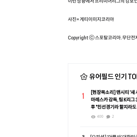
이런 상황에서 프리미어리그의 강호인 
사진= 게티이미지코리아
Copyright ⓒ 스포탈코리아. 무단전
유어필드 인기 TOP
[현장목소리] 맨시티 '새 
1
마레스카 감독, 팀 K리그 3
후 "친선경기라 할지라도
중요"
400
2