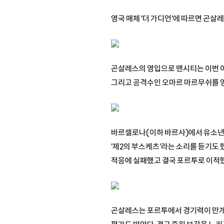
영국 매체 '더 가디언'에 따르면 곤살레
곤살레스의 영입으로 맨시티는 이번 이
그리고 공격수인 오마르 마르무쉬를 
바르셀로나(이하 바르사)에서 유소년 
'제2의 부스케츠'라는 소리를 듣기도
적응에 실패했고 결국 포르투로 이적
곤살레스는 포르투에서 경기력이 만개했