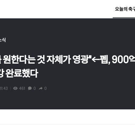
오늘의 축
소식
 원한다는 것 자체가 영광"←펩, 90
보강 완료했다
11:43
461
0
0