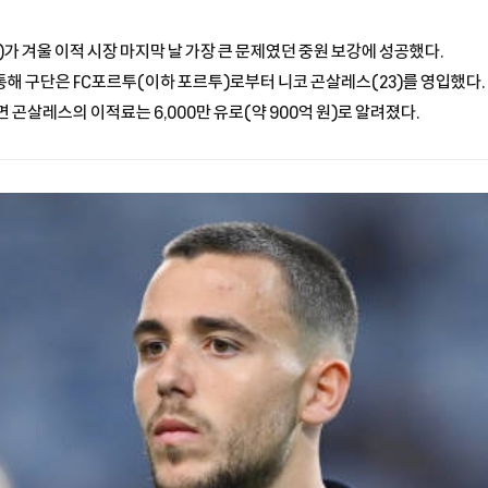
가 겨울 이적 시장 마지막 날 가장 큰 문제였던 중원 보강에 성공했다.
해 구단은 FC포르투(이하 포르투)로부터 니코 곤살레스(23)를 영입했다.
 곤살레스의 이적료는 6,000만 유로(약 900억 원)로 알려졌다.