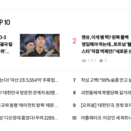
 10
-3
맨유, 이게 웬 떡? 왼쪽 풀백
2
 결국 칼
영입해야 하는데...토트넘 '
4위'
스타' 직접 역제안! "새로운
등장"
1,211
0
다! '자산 2조 5,554억' 주류업계
7
작심 고백! "99% 슬픔 안고 
룹 합류...구단 가치 2조 원 육박
받기도 해" 축구선수 정신 건
제!' 대한민국 방문한 관계자 80명
8
괴한들에게 폭행당해 길거리서 
 "LEE, 아틀레티코 마드리드 마음
스타의 참담한 소식에 "흉악 
현규와 동행 '에이전트 탐욕' 때문에
9
[오피셜] '대한민국, 뜻밖 호
우간다 축구계
 불발 내막 공개됐다
선택! '5년 공백·승률 35%'
신성' 디오망데 품었다! 무려 2289억
10
아틀레티코, 이강인 새 파트
기 계약...음바페·비니시우스와
월드컵 탈락 원흉' OUT→ 