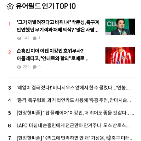
유어필드 인기 TOP 10
"그거 까발려진다고 바뀌냐!" 박문성, 축구계
1
만연했던 무기력과 패배 의식? "많은 사람이
힘을 모으며 달라지고 있어"
142
1
손흥민 이어 이젠 이강인 호위무사?
2
아틀레티코, "인테르와 합의" 로메로
하이재킹 노린다!
289
0
'레알이 결국 졌다!' 비니시우스 앞에서 한 수 물렀다…'연봉
3
393억' 상향 제안→"대신 당장 답해"
'충격' 축구협회, 과거 법인카드 사용해 '유흥 주점, 안마시술소,
4
노래방' 등에서 외국인 심판에게 성 접대 파문
[현장핫피플] "'탑 플레이어' 이강인, 더 뛰어도 좋을 것 같다…
5
상대하는 건 좋은 경험" 아틀레티코전 앞둔 누네스, LEE 향해
LAFC, 마침내 손흥민에게 천군만마 안겨주나! 도스 산토스
6
'호평'
작심 발언 "완전한 선수단 갖추지 못했어"…외국인 슬롯 확보
[현장핫피플] "K리그에 만족하면 안 돼" 기성용, 韓축구 미래
7