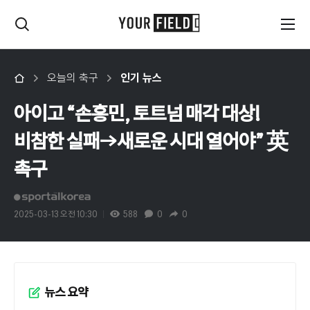
오늘의 축구
인기 뉴스
아이고 “손흥민, 토트넘 매각 대상!
비참한 실패→새로운 시대 열어야” 英
촉구
2025-03-13 오전 10:30
588
0
0
뉴스 요약