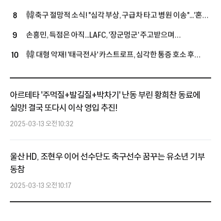
+3명 정리, 슈퍼스타 영입할까
손정범 향해 진심 어린 조언 "오늘 경기 통해 많이 느꼈을 것"
韓축구 절망적 소식! "심각 부상, 구급차 타고 병원 이송"...'혼혈
8
국가대표' 옌스, 복귀전서 또 쓰러졌다
손흥민, 득점은 아직...LAFC, '장군멍군' 주고받으며
9
과달라하라와 1-1 팽팽 접전 (전반전 종료)
韓 대형 악재! '태극전사' 카스트로프, 심각한 통증 호소 후
10
구급차 이송...15-0 승리한 친선경기서 '비접촉 부상'
아르테타 '주먹질+발길질+박차기' 난동 부린 황희찬 동료에
실망! 결국 또다시 이삭 영입 추진!
2025-03-13 오전 10:32
울산 HD, 조현우 이어 선수단도 축구선수 꿈꾸는 유소년 기부
동참
2025-03-13 오전 10:17