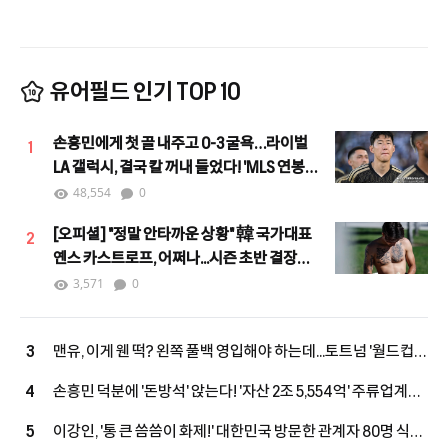
유어필드 인기 TOP 10
손흥민에게 첫 골 내주고 0-3 굴욕…라이벌
1
LA 갤럭시, 결국 칼 꺼내 들었다! 'MLS 연봉
4위' 로사노 영입 임박
48,554
0
[오피셜] "정말 안타까운 상황" 韓 국가대표
2
옌스 카스트로프, 어쩌나...시즌 초반 결장
불가피 "당분간 출전 어려울 것"
3,571
0
맨유, 이게 웬 떡? 왼쪽 풀백 영입해야 하는데...토트넘 '월드컵
3
스타' 직접 역제안! "새로운 선택지 등장"
손흥민 덕분에 '돈방석' 앉는다! '자산 2조 5,554억' 주류업계
4
억만장자, LAFC 소유주 그룹 합류...구단 가치 2조 원 육박
이강인, '통 큰 씀씀이 화제!' 대한민국 방문한 관계자 80명 식사
5