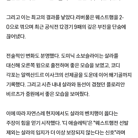
그리고 이는 최고의 결과를 낳았다.리버풀은 웨스트햄을 2-
0으로 꺾으며 최근 공식전 12경기 9패의 깊은 부진을 단숨에
끊어냈다.
전술적인 변화도 분명했다. 도미닉 소보슬라이는 살라를
대신해 오른쪽 윙으로 출전하며 좋은 모습을 보였고, 코디
각포는 알렉산드르 이사크의 선제골을 도운데 이어 쐐기골까지
기록했다. 그리고 시즌 내내 살라와 동선이 겹쳤던 플로리안
비르츠가 중원에서 좋은 모습을 보여줬다.
이에 따라 자연스레 현지에서도 살라의 벤치행이 옳다는
주장이 힘을 얻기 시작했다. '디 애슬레틱'은 "웨스트햄전 선발
제외는 살라의 입지가 더 이상 보장되지 않는다는 신호"라며