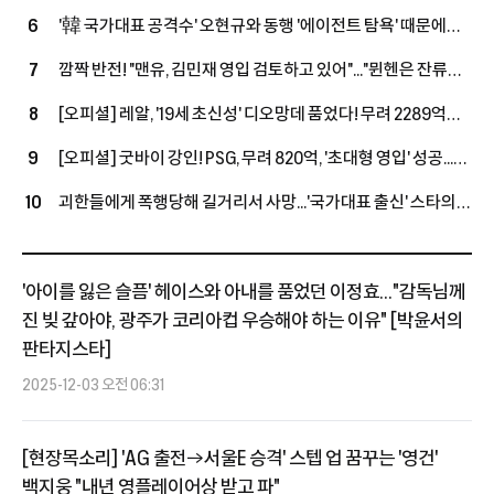
대접 한다...西 매체 "LEE, 아틀레티코 마드리드 마음 훔치고
'韓 국가대표 공격수' 오현규와 동행 '에이전트 탐욕' 때문에
6
있다" 호평
무산...살라, 베식타스행 불발 내막 공개됐다
깜짝 반전! "맨유, 김민재 영입 검토하고 있어"..."뮌헨은 잔류로
7
선회했지만, 구단은 여전히 예의주시"
[오피셜] 레알, '19세 초신성' 디오망데 품었다! 무려 2289억
8
투자→2033년까지 초장기 계약...음바페·비니시우스와 '괴물
[오피셜] 굿바이 강인! PSG, 무려 820억, '초대형 영입' 성공...
9
공격진' 구축
왼발잡이 2선 멀티 자원 아클리우슈와 5년 장기 계약 체결, 'LEE
괴한들에게 폭행당해 길거리서 사망...'국가대표 출신' 스타의
10
대체 유력'
참담한 소식에 "흉악 범죄자 체포 촉구" 분노 휩싸인 우간다
축구계
'아이를 잃은 슬픔' 헤이스와 아내를 품었던 이정효..."감독님께
진 빚 갚아야, 광주가 코리아컵 우승해야 하는 이유" [박윤서의
판타지스타]
2025-12-03 오전 06:31
[현장목소리] 'AG 출전→서울E 승격' 스텝 업 꿈꾸는 '영건'
백지웅 "내년 영플레이어상 받고 파"