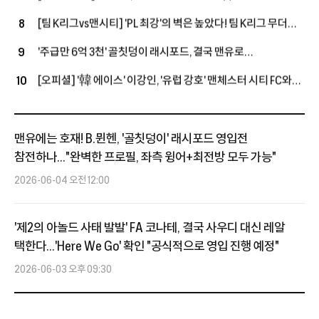
쌓은 포든…"지난번과 마찬가지로 성공적인 시즌 보내고파"
[팀 K리그vs맨시티] 'PL 최강'의 벽은 높았다! 팀 K리그 무더위
8
속 투혼에도 맨시티에 1-3 패배
'주급만 6억 3천' 골칫덩이 래시포드, 결국 맨유로
9
돌아온다…'옛 동료→현 감독' 캐릭, 마지막 기회 줄까
[오피셜] '韓 에이스' 이강인, '유럽 강호' 맨체스터 시티 FC와
10
맞대결 펼친다!...아틀레티코 마드리드 친선전 소집 명단 발탁
맨유에는 호재! B.뮌헨, '골칫덩이' 래시포드 영입전
참전하나..."완벽한 프로필, 좌측 윙어+최전방 모두 가능"
2026-06-04 오전 12:00
'제2의 아놀드 사태 발발' FA 코나테, 결국 사우디 대신 레알
택한다...'Here We Go' 확인 "공식적으로 영입 진행 예정"
2026-06-03 오후 09:30