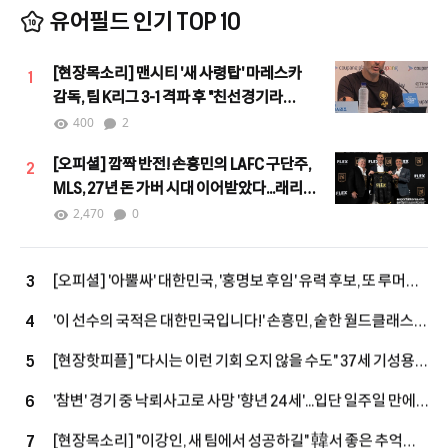
유어필드 인기 TOP 10
[현장목소리] 맨시티 '새 사령탑' 마레스카
1
감독, 팀 K리그 3-1 격파 후 "친선경기라
할지라도 결과는 중요"
400
2
[오피셜] 깜짝 반전! 손흥민의 LAFC 구단주,
2
MLS, 27년 돈 가버 시대 이어받았다...래리
버그 차기 커미셔너로 선임
2,470
0
[오피셜] '아뿔싸' 대한민국, '홍명보 후임' 유력 후보, 또 루머에
3
그쳤다...르나르 감독, 코트디부아르행, 11년 만에 복귀 성사
'이 선수의 국적은 대한민국입니다!' 손흥민, 숱한 월드클래스
4
모두 제쳤다…최근 10시즌 PL 왼쪽 최다 123골
[현장핫피플] "다시는 이런 기회 오지 않을 수도" 37세 기성용,
5
맨시티전 출격 결심…"손정범, PL에 임팩트 남길 기회"
'참변' 경기 중 낙뢰사고로 사망 '향년 24세'...입단 일주일 만에
6
안타까운 비보, 태국 축구계는 애도 물결
[현장목소리] "이강인, 새 팀에서 성공하길" 韓서 좋은 추억
7