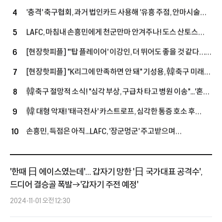
393억' 상향 제안→"대신 당장 답해"
'충격' 축구협회, 과거 법인카드 사용해 '유흥 주점, 안마시술소,
4
노래방' 등에서 외국인 심판에게 성 접대 파문
LAFC, 마침내 손흥민에게 천군만마 안겨주나! 도스 산토스
5
작심 발언 "완전한 선수단 갖추지 못했어"…외국인 슬롯 확보
[현장핫피플] "'탑 플레이어' 이강인, 더 뛰어도 좋을 것 같다…
6
+3명 정리, 슈퍼스타 영입할까
상대하는 건 좋은 경험" 아틀레티코전 앞둔 누네스, LEE 향해
[현장핫피플] "K리그에 만족하면 안 돼" 기성용, 韓축구 미래
7
'호평'
손정범 향해 진심 어린 조언 "오늘 경기 통해 많이 느꼈을 것"
韓축구 절망적 소식! "심각 부상, 구급차 타고 병원 이송"...'혼혈
8
국가대표' 옌스, 복귀전서 또 쓰러졌다
韓 대형 악재! '태극전사' 카스트로프, 심각한 통증 호소 후
9
구급차 이송...15-0 승리한 친선경기서 '비접촉 부상'
손흥민, 득점은 아직...LAFC, '장군멍군' 주고받으며
10
과달라하라와 1-1 팽팽 접전 (전반전 종료)
'한때 日 에이스였는데'... 갑자기 망한 '日 국가대표 공격수',
드디어 결승골 폭발→'갑자기 주전 예정'
2024-11-01 오전 12:30