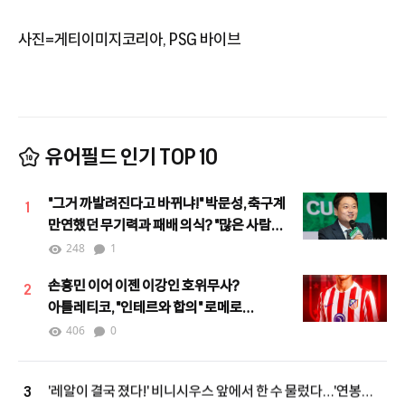
사진=게티이미지코리아, PSG 바이브
유어필드 인기 TOP 10
"그거 까발려진다고 바뀌냐!" 박문성, 축구계
1
만연했던 무기력과 패배 의식? "많은 사람이
힘을 모으며 달라지고 있어"
248
1
손흥민 이어 이젠 이강인 호위무사?
2
아틀레티코, "인테르와 합의" 로메로
하이재킹 노린다!
406
0
'레알이 결국 졌다!' 비니시우스 앞에서 한 수 물렀다…'연봉
3