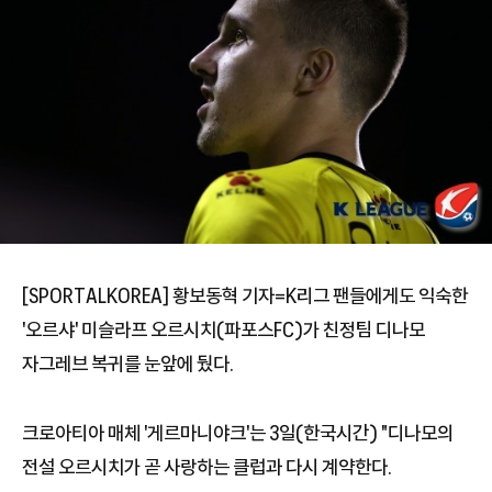
[SPORTALKOREA] 황보동혁 기자=K리그 팬들에게도 익숙한
'오르샤' 미슬라프 오르시치(파포스FC)가 친정팀 디나모
자그레브 복귀를 눈앞에 뒀다.
크로아티아 매체 '게르마니야크'는 3일(한국시간) "디나모의
전설 오르시치가 곧 사랑하는 클럽과 다시 계약한다.