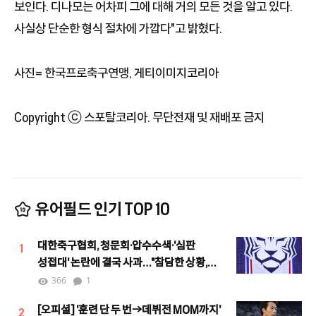
보인다. 디나모는 어차피 그에 대해 거의 모든 것을 알고 있다.
사실상 단순한 형식 절차에 가깝다"고 밝혔다.
사진= 한국프로축구연맹, 게티이미지코리아
Copyright ⓒ 스포탈코리아. 무단전재 및 재배포 금지
유어필드 인기 TOP 10
대한축구협회, 청문회·압수수색·'심판
1
성접대' 논란에 결국 사과…"참담한 상황,
철저한 쇄신하겠다"
366
1
[오피셜] '훈련 단 두 번→데뷔전 MOM까지'
2