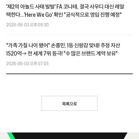
'제2의 아놀드 사태 발발' FA 코나테, 결국 사우디 대신 레알
택한다...'Here We Go' 확인 "공식적으로 영입 진행 예정"
2026-06-03 오후 09:30
"가족 가질 나이 됐어" 손흥민, 1등 신랑감 맞네! 추정 자산
1520억→ 전 세계 7위 등극! "수 많은 브랜드 계약 보유"
2026-06-03 오후 07:05
목록으로