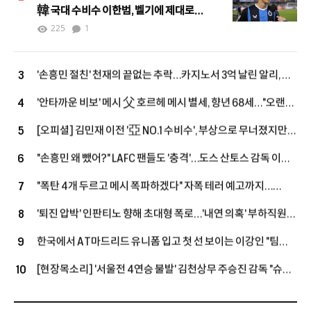
韓 국대 수비수 이한범, 벨기에 제대로
뒤집었다…"처음부터 끝까지 최고, 팬들이
225
1
이름 연호"
'손흥민 절친' 천재의 끝없는 추락…카지노서 3억 날린 알리, 英
3
2부에서 '마지막 부활' 노린다
'안타까운 비보' 메시 父 호르헤 메시 별세, 향년 68세…"오랜
4
기간 병환 앓아"
[오피셜] 김민재 이전 '亞 NO.1 수비수', 부상으로 무너졌지만
5
끝내 PL 복귀→9G 205분 출전에도 팰리스가 손 내밀었다
"손흥민 왜 뺐어?" LAFC 팬들도 '충격'…도스 산토스 감독 이해
6
못 할 선택, 美 현지도 활활 "졌으면 엄청난 논란, 무모했다"
"폭탄 4개 두르고 메시 폭파하겠다" 자폭 테러 예고까지…
7
월드컵 '충격 문건' 유출! 호날두 호텔 침입→심판은 '협박
'퇴진 압박' 인판티노 향해 초대형 폭로…'내연 의혹' 부하직원에
8
6000건'
UEFA 돈으로 '거액 퇴직금+MBA 학비' 지급
한국에서 AT마드리드 유니폼 입고 첫 선 보이는 이강인 "팀
9
우승 위해 120%로 최선 다할 것"
[현장목소리] '서울전 4연승 불발' 김천상무 주승진 감독 "슈팅
10
너무 아꼈다…계속 골 노려야 위로 올라간다"