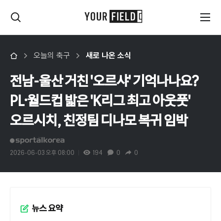
오늘의 축구
새로 나온 소식
전남-울산 거친 '오르샤' 기억나나요?
PL·월드컵 밟은 'K리그 최고 아웃풋'
오르시치, 친정팀 디나모 복귀 임박
2026-06-03 오후 08:00
194
0
0
뉴스 요약