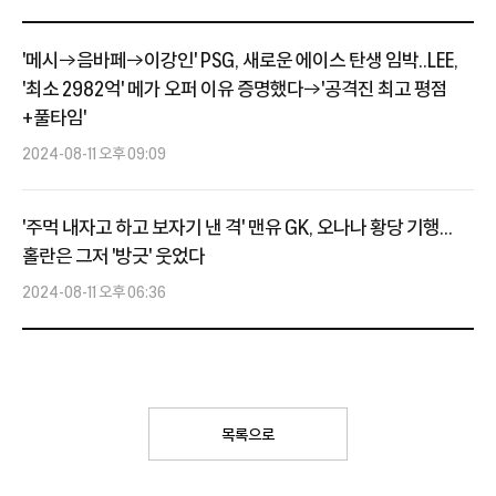
'메시→음바페→이강인' PSG, 새로운 에이스 탄생 임박..LEE,
'최소 2982억' 메가 오퍼 이유 증명했다→'공격진 최고 평점
+풀타임'
2024-08-11 오후 09:09
'주먹 내자고 하고 보자기 낸 격' 맨유 GK, 오나나 황당 기행...
홀란은 그저 '방긋' 웃었다
2024-08-11 오후 06:36
목록으로