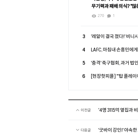
무기력과 패배 의식? "많
힘을 모으며 달라지고 있
270
1
3
'레알이 결국 졌다!' 비
393억' 상향 제안→"대신
4
LAFC, 마침내 손흥민에
작심 발언 "완전한 선수
5
'충격' 축구협회, 과거 법
확보+3명 정리, 슈퍼스
안마시술소, 노래방' 등에
6
[현장핫피플] "'탑 플레이
같다…상대하는 건 좋은 
LEE 향해 '호평'
'4명 3115억 옆집과
이전글
'굿바이 강인!' 야속
다음글