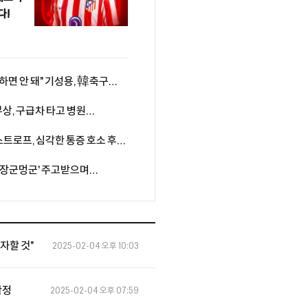
다!
하면 안 돼" 기성용, 韓축구
조언 "오늘 경기 통해 많이
부상, 구급차 타고 병원
스, 복귀전서 또 쓰러졌다
스트로프, 심각한 통증 호소 후
 친선경기서 '비접촉 부상'
, '장군멍군' 주고받으며
(전반전 종료)
투자할 것"
2025-02-04 오후 10:03
확정
2025-02-04 오후 07:59