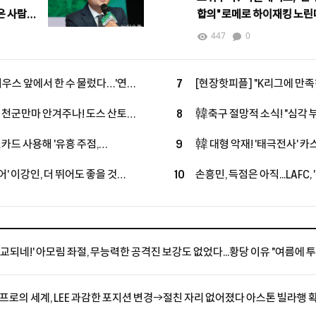
은 사람이
합의" 로메로 하이재킹 노린
어"
447
0
니시우스 앞에서 한 수 물렀다…'연봉
7
[현장핫피플] "K리그에 만족
 당장 답해"
미래 손정범 향해 진심 어린 
게 천군만마 안겨주나! 도스 산토스
8
韓축구 절망적 소식! "심각 
느꼈을 것"
단 갖추지 못했어"…외국인 슬롯
이송"...'혼혈 국가대표' 옌
인카드 사용해 '유흥 주점,
9
韓 대형 악재! '태극전사' 카
타 영입할까
서 외국인 심판에게 성 접대 파문
구급차 이송...15-0 승리한
어' 이강인, 더 뛰어도 좋을 것
10
손흥민, 득점은 아직...LAFC
경험" 아틀레티코전 앞둔 누네스,
과달라하라와 1-1 팽팽 접전 
 비교되네!' 아모림 좌절, 무능력한 공격진 보강도 없었다...황당 이유 "여름에 
한 프로의 세계, LEE 과감한 포지션 변경→절친 자리 없어졌다 아스톤 빌라행 