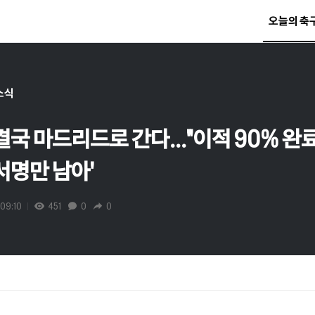
오늘의 축
소식
 결국 마드리드로 간다..."이적 90% 완
서명만 남아'
09:10
451
0
0