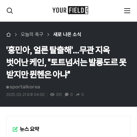
오늘의 축구
새로 나온 소식
'흥민아, 얼른 탈출해'…무관 지옥
벗어난 케인, "토트넘서는 발롱도르 못
받지만 뮌헨은 아냐"
2025-03-21 오후 04:00
310
0
0
뉴스 요약