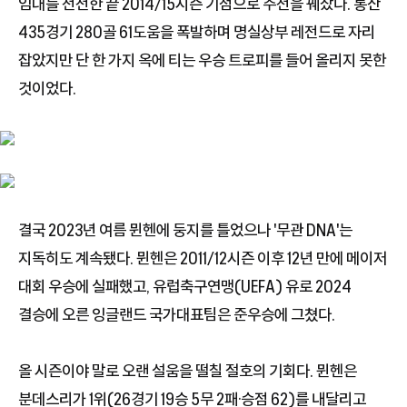
임대를 전전한 끝 2014/15시즌 기점으로 주전을 꿰찼다. 통산
435경기 280골 61도움을 폭발하며 명실상부 레전드로 자리
잡았지만 단 한 가지 옥에 티는 우승 트로피를 들어 올리지 못한
것이었다.
결국 2023년 여름 뮌헨에 둥지를 틀었으나 '무관 DNA'는
지독히도 계속됐다. 뮌헨은 2011/12시즌 이후 12년 만에 메이저
대회 우승에 실패했고, 유럽축구연맹(UEFA) 유로 2024
결승에 오른 잉글랜드 국가대표팀은 준우승에 그쳤다.
올 시즌이야 말로 오랜 설움을 떨칠 절호의 기회다. 뮌헨은
분데스리가 1위(26경기 19승 5무 2패·승점 62)를 내달리고