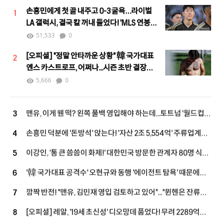
손흥민에게 첫 골 내주고 0-3 굴욕…라이벌
1
LA 갤럭시, 결국 칼 꺼내 들었다! 'MLS 연봉
4위' 로사노 영입 임박
51,533
0
[오피셜] "정말 안타까운 상황" 韓 국가대표
2
옌스 카스트로프, 어쩌나...시즌 초반 결장
불가피 "당분간 출전 어려울 것"
5,666
0
맨유, 이게 웬 떡? 왼쪽 풀백 영입해야 하는데...토트넘 '월드컵
3
스타' 직접 역제안! "새로운 선택지 등장"
손흥민 덕분에 '돈방석' 앉는다! '자산 2조 5,554억' 주류업계
4
억만장자, LAFC 소유주 그룹 합류...구단 가치 2조 원 육박
이강인, '통 큰 씀씀이 화제!' 대한민국 방문한 관계자 80명 식사
5
대접 한다...西 매체 "LEE, 아틀레티코 마드리드 마음 훔치고
'韓 국가대표 공격수' 오현규와 동행 '에이전트 탐욕' 때문에
6
있다" 호평
무산...살라, 베식타스행 불발 내막 공개됐다
깜짝 반전! "맨유, 김민재 영입 검토하고 있어"..."뮌헨은 잔류로
7
선회했지만, 구단은 여전히 예의주시"
[오피셜] 레알, '19세 초신성' 디오망데 품었다! 무려 2289억
8