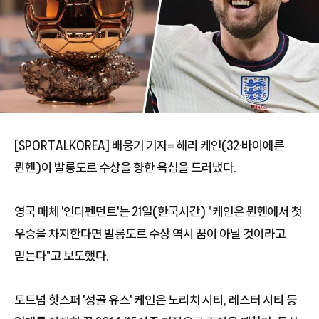
[SPORTALKOREA] 배웅기 기자= 해리 케인(32·바이에른
뮌헨)이 발롱도르 수상을 향한 욕심을 드러냈다.
영국 매체 '인디펜던트'는 21일(한국시간) "케인은 뮌헨에서 첫
우승을 차지한다면 발롱도르 수상 역시 꿈이 아닐 것이라고
믿는다"고 보도했다.
토트넘 핫스퍼 '성골 유스' 케인은 노리치 시티, 레스터 시티 등