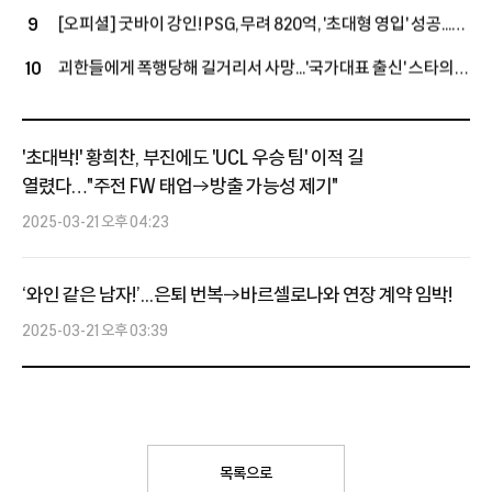
투자→2033년까지 초장기 계약...음바페·비니시우스와 '괴물
[오피셜] 굿바이 강인! PSG, 무려 820억, '초대형 영입' 성공...
9
공격진' 구축
왼발잡이 2선 멀티 자원 아클리우슈와 5년 장기 계약 체결, 'LEE
괴한들에게 폭행당해 길거리서 사망...'국가대표 출신' 스타의
10
대체 유력'
참담한 소식에 "흉악 범죄자 체포 촉구" 분노 휩싸인 우간다
축구계
'초대박!' 황희찬, 부진에도 'UCL 우승 팀' 이적 길
열렸다…"주전 FW 태업→방출 가능성 제기"
2025-03-21 오후 04:23
‘와인 같은 남자!’...은퇴 번복→바르셀로나와 연장 계약 임박!
2025-03-21 오후 03:39
목록으로