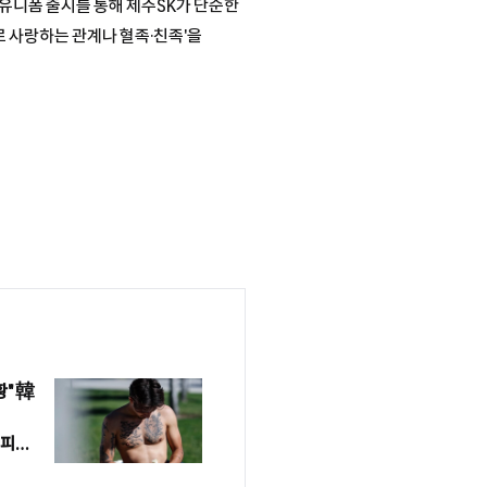
 유니폼 출시를 통해 제주SK가 단순한
 사랑하는 관계나 혈족·친족'을
황" 韓
가피