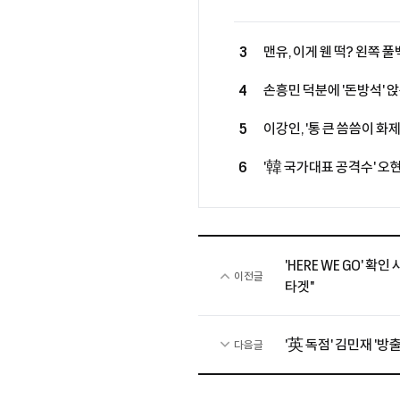
3
맨유, 이게 웬 떡? 왼쪽 
'월드컵 스타' 직접 역제안
4
손흥민 덕분에 '돈방석' 앉는
억만장자, LAFC 소유주 그
5
이강인, '통 큰 씀씀이 화
식사 대접 한다...西 매체
6
'韓 국가대표 공격수' 오
훔치고 있다" 호평
무산...살라, 베식타스행
'HERE WE GO' 확
이전글
타겟"
'英 독점' 김민재 '방
다음글