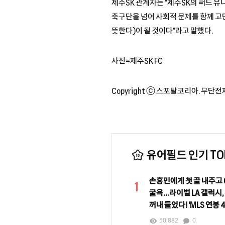
제주SK 관계자는 "제주SK의 써드 
축구단을 넘어 사회적 문제를 함께 고
뜻한다)이 될 것이다"라고 말했다.
사진=제주SK FC
Copyright ⓒ 스포탈코리아. 무단전
유어필드 인기 TOP
손흥민에게 첫 골 내주고 0
1
굴욕…라이벌 LA 갤럭시,
꺼내 들었다! 'MLS 연봉 
로사노 영입 임박
50,882
0