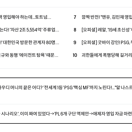
풀백 영입해야 하는데...토트넘
7
깜짝 반전! "맨유, 김민재 영입
! "새로운 선택지 등장"
잔류로 선회했지만, 구단은 
다! '자산 2조 5,554억' 주류업계
8
[오피셜] 레알, '19세 초신성
룹 합류...구단 가치 2조 원 육박
투자→2033년까지 초장기 
제!' 대한민국 방문한 관계자 80명
9
[오피셜] 굿바이 강인! PSG, 
'괴물 공격진' 구축
 "LEE, 아틀레티코 마드리드 마음
성공...왼발잡이 2선 멀티 
현규와 동행 '에이전트 탐욕' 때문에
10
괴한들에게 폭행당해 길거리서 
체결, 'LEE 대체 유력'
 불발 내막 공개됐다
스타의 참담한 소식에 "흉악 
우간다 축구계
인 사우디 머니의 끝은 어디? '전세계 1등' PSG '핵심 MF'까지 노린다!..."알 나
출 시나리오', 이미 짜여 있었다→'PL 6개 구단 역제안→애제자 영입 자금 마련