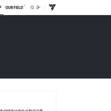
구
OUR FIELD