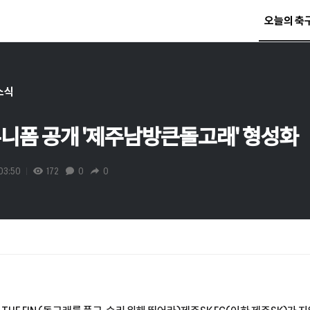
오늘의 축
소식
 유니폼 공개 '제주남방큰돌고래' 형성화
03:50
172
0
0