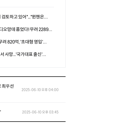
 검토하고 있어"..."뮌헨은
여전히 예의주시"
' 디오망데 품었다! 무려 2289억
계약...음바페·비니시우스와
무려 820억, '초대형 영입'
자원 아클리우슈와 5년 장기 계약
사망...'국가대표 출신'
범죄자 체포 촉구" 분노 휩싸인
스르 최우선
2025-06-10 오후 04:00
'
2025-06-10 오후 03:45