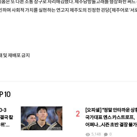
유니폼은 또 다른 소통 창구로 자리매김했다. 제주남방돌고래를 형상화한 써드
민하며 사회적 가치를 실현하는 연고지 제주도의 진정한 괸당(제주어로 '서로
재 및 재배포 금지
 10
-3
[오피셜] "정말 안타까운 상
2
 결국 칼
국가대표 옌스 카스트로프,
4위'
어쩌나...시즌 초반 결장 불
"당분간 출전 어려울 것"
5,148
0