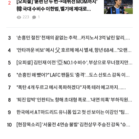
[오피셜] '훈련 단 두 번→데뷔전 MOM까지'
2
韓 국대 수비수 이한범, 벨기에 제대로
뒤집었다…"처음부터 끝까지 최고, 팬들이
223
1
이름 연호"
'손흥민 절친' 천재의 끝없는 추락…카지노서 3억 날린 알리, 英
3
2부에서 '마지막 부활' 노린다
'안타까운 비보' 메시 父 호르헤 메시 별세, 향년 68세…"오랜
4
기간 병환 앓아"
[오피셜] 김민재 이전 '亞 NO.1 수비수', 부상으로 무너졌지만
5
끝내 PL 복귀→9G 205분 출전에도 팰리스가 손 내밀었다
"손흥민 왜 뺐어?" LAFC 팬들도 '충격'…도스 산토스 감독 이해
6
못 할 선택, 美 현지도 활활 "졌으면 엄청난 논란, 무모했다"
"폭탄 4개 두르고 메시 폭파하겠다" 자폭 테러 예고까지…
7
월드컵 '충격 문건' 유출! 호날두 호텔 침입→심판은 '협박
'퇴진 압박' 인판티노 향해 초대형 폭로…'내연 의혹' 부하직원에
8
6000건'
UEFA 돈으로 '거액 퇴직금+MBA 학비' 지급
한국에서 AT마드리드 유니폼 입고 첫 선 보이는 이강인 "팀
9
우승 위해 120%로 최선 다할 것"
[현장목소리] '서울전 4연승 불발' 김천상무 주승진 감독 "슈팅
10
너무 아꼈다…계속 골 노려야 위로 올라간다"