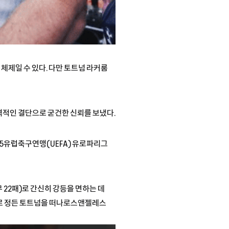
체제일 수 있다. 다만 토트넘 라커룸
격적인 결단으로 굳건한 신뢰를 보냈다.
/25유럽축구연맹(UEFA) 유로파리그
 22패)로 간신히 강등을 면하는 데
으로 정든 토트넘을 떠나로스앤젤레스