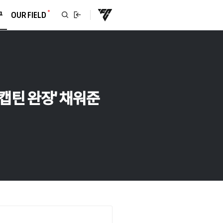
구
OUR FIELD
'캡틴 완장' 채워준