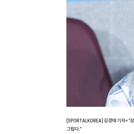
[SPORTALKOREA] 김경태 기자=
그립다."