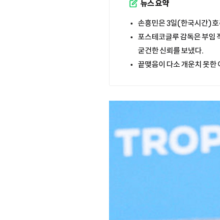
뉴스 요약
손흥민은 3일(한국시간) 
포스테코글루 감독은 부임 
굳건한 신뢰를 보냈다.
끝맺음이 다소 개운치 못한 