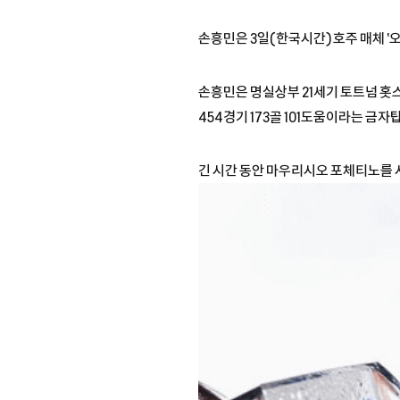
손흥민은 3일(한국시간) 호주 매체 
손흥민은 명실상부 21세기 토트넘 홋스
454경기 173골 101도움이라는 금자
긴 시간 동안 마우리시오 포체티노를 