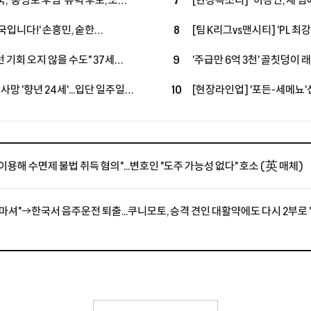
, '홍명보 후임' 유력 후보, 또
7
[현장목소리] "이강인, 새 
독, 코트디부아르행, 11년 만에
쌓은 포든…"지난번과 마찬
국입니다!' 손흥민, 숱한
8
[팀 K리그vs맨시티] 'PL 최
 10시즌 PL 왼쪽 최다 123골
무더위 속 투혼에도 맨시티에 
 기회 오지 않을 수도" 37세
9
'주급만 6억 3천' 골칫덩이 
심…"손정범, PL에 임팩트 남길
돌아온다…'옛 동료→현 감독'
사망 '향년 24세'...입단 일주일
10
[현장라인업] '포든-세메뇨'선
 축구계는 애도 물결
K리그는 '이동경-야고'로 맞
이용해 수면제 불법 취득 혐의"...변호인 "도주 가능성 없다" 호소 (英 매체)
 마셔"→한국서 음주운전 퇴출...쿠니모토, 승격 견인 대활약에도 다시 2부로 