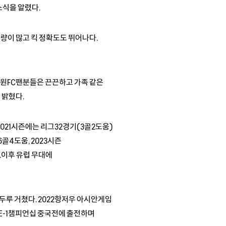
소식을 알렸다.
량이 많고 킥 정확도도 뛰어나다.
강원FC팬분들은 끈끈하고 가족 같은
 밝혔다.
021시즌에는 리그32경기(3골2도움)
골4도움, 2023시즌
.이후 유럽 무대에
을 두루 거쳤다. 2022항저우 아시안게임
 E-1챔피언십 중국전에 출전하며