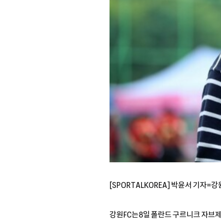
[SPORTALKOREA] 박윤서 기자=강
강원FC는8일 폴란드 구르니크 자브제