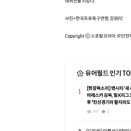
데뷔전을 치렀다.
사진=한국프로축구연맹, 강원FC
Copyright ⓒ 스포탈코리아. 무단전
유어필드 인기 TOP
[현장목소리] 맨시티 '새 
1
마레스카 감독, 팀 K리그 3
후 "친선경기라 할지라도
중요"
341
2