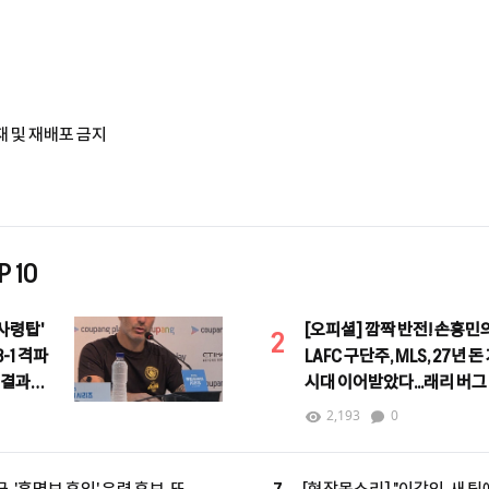
재 및 재배포 금지
 10
사령탑'
[오피셜] 깜짝 반전! 손흥민
2
-1 격파
LAFC 구단주, MLS, 27년 돈
 결과는
시대 이어받았다...래리 버그
커미셔너로 선임
2,193
0