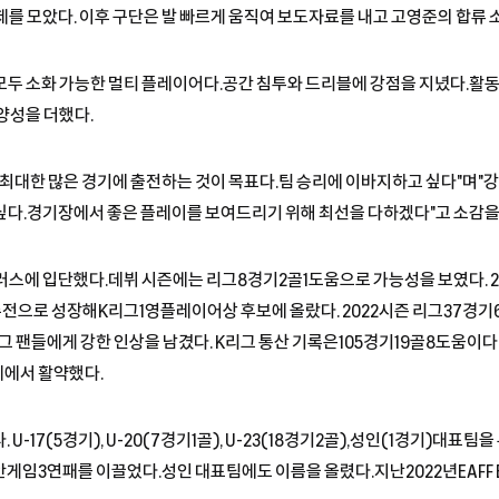
제를 모았다. 이후 구단은 발 빠르게 움직여 보도자료를 내고 고영준의 합류 
두 소화 가능한 멀티 플레이어다.공간 침투와 드리블에 강점을 지녔다.활동
양성을 더했다.
최대한 많은 경기에 출전하는 것이 목표다.팀 승리에 이바지하고 싶다"며"
다.경기장에서 좋은 플레이를 보여드리기 위해 최선을 다하겠다"고 소감을
스에 입단했다.데뷔 시즌에는 리그8경기2골1도움으로 가능성을 보였다. 2
 주전으로 성장해K리그1영플레이어상 후보에 올랐다. 2022시즌 리그37경기6
 팬들에게 강한 인상을 남겼다. K리그 통산 기록은105경기19골8도움이다
에서 활약했다.
-17(5경기), U-20(7경기1골), U-23(18경기2골),성인(1경기)대표팀
게임3연패를 이끌었다.성인 대표팀에도 이름을 올렸다.지난2022년EAFF