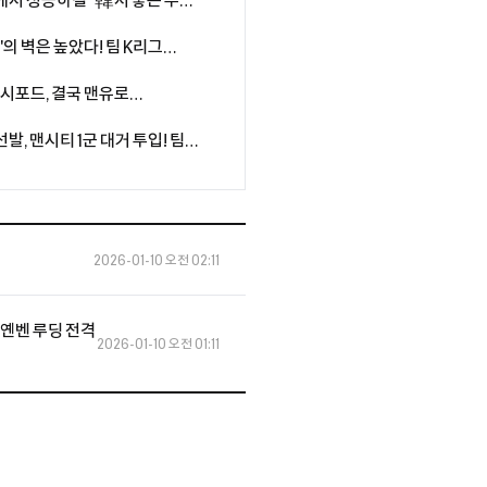
팀에서 성공하길" 韓서 좋은 추억
가지로 성공적인 시즌 보내고파"
강'의 벽은 높았다! 팀 K리그
1-3 패배
래시포드, 결국 맨유로
 캐릭, 마지막 기회 줄까
발, 맨시티 1군 대거 투입! 팀
불...기성용,이승우는 우선 벤치
2026-01-10 오전 02:11
'옌벤 루딩 전격
2026-01-10 오전 01:11