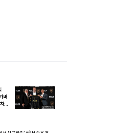
의
 가버
 차기