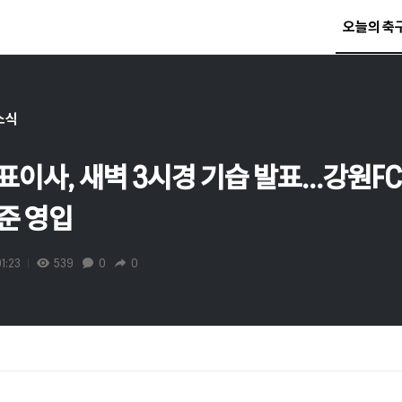
오늘의 축
소식
표이사, 새벽 3시경 기습 발표...강원F
준 영입
1:23
539
0
0