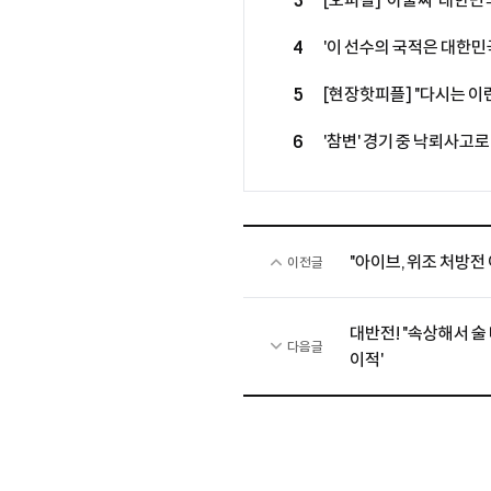
3
[오피셜] '아뿔싸' 대한민국
루머에 그쳤다...르나르 감
4
'이 선수의 국적은 대한민
복귀 성사
월드클래스 모두 제쳤다…최근
5
[현장핫피플] "다시는 이런
기성용, 맨시티전 출격 결
6
'참변' 경기 중 낙뢰사고로 
기회"
만에 안타까운 비보, 태국
"아이브, 위조 처방전 
이전글
대반전! "속상해서 술
다음글
이적'