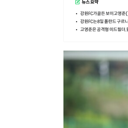
뉴스 요약
강원FC가골든 보이고영준(2
강원FC는8일 폴란드 구르
고영준은 공격형 미드필더,