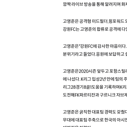
깜짝 라이브 방송을 통해 알려지며 화
고영준은 공격형 미드필더,윙포워드 모
강원FC는 고영준의 합류로 공격에 다
고영준은"강원FC에 감사한 마음이다.
분위기라고 들었다.응원에 보답하고 싶
고영준은2020시즌 앞두고 포항스틸러
에 나섰다. K리그 입성2년 만에 팀의
리그28경기8골1도움을 기록하며K리그
도전해FK파르티잔과 구르니크 자브제
고영준은 굵직한 대표팀 경력도 갖췄다. U
무대에 대표팀 주축으로 한국의 아시안