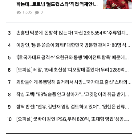
하는데...토트넘 '월드컵 스타' 직접 역제안!
"새로운 선택지 등장"
1,605
0
손흥민 덕분에 '돈방석' 앉는다! '자산 2조 5,554억' 주류업계
3
억만장자, LAFC 소유주 그룹 합류...구단 가치 2조 원 육박
이강인, '통 큰 씀씀이 화제!' 대한민국 방문한 관계자 80명 식사
4
대접 한다...西 매체 "LEE, 아틀레티코 마드리드 마음 훔치고
'韓 국가대표 공격수' 오현규와 동행 '에이전트 탐욕' 때문에
5
있다" 호평
무산...살라, 베식타스행 불발 내막 공개됐다
[오피셜] 레알, '19세 초신성' 디오망데 품었다! 무려 2289억
6
투자→2033년까지 초장기 계약...음바페·비니시우스와 '괴물
괴한들에게 폭행당해 길거리서 사망...'국가대표 출신' 스타의
7
공격진' 구축
참담한 소식에 "흉악 범죄자 체포 촉구" 분노 휩싸인 우간다
작심 고백! "99% 슬픔 안고 살아가"..."고깃덩어리 취급 받기도
8
축구계
해" 축구선수 정신 건강 문제 언급한 카쿠타
깜짝 반전! "맨유, 김민재 영입 검토하고 있어"..."뮌헨은 잔류로
9
선회했지만, 구단은 여전히 예의주시"
[오피셜] 굿바이 강인! PSG, 무려 820억, '초대형 영입' 성공...
10
왼발잡이 2선 멀티 자원 아클리우슈와 5년 장기 계약 체결, 'LEE
대체 유력'