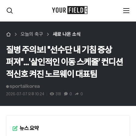
오늘의 축구
새로 나온 소식
질병 주의보! "선수단 내 기침 증상
퍼져"...'살인적인 이동 스케줄' 컨디션
적신호 켜진 노르웨이 대표팀
2026-07-07 오후 10:24
318
0
0
뉴스 요약