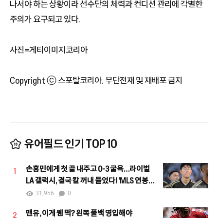
나서야 하는 상황이라 선수단의 체력과 컨디션 관리에 각별한
주의가 요구되고 있다.
사진=게티이미지코리아
Copyright ⓒ 스포탈코리아. 무단전재 및 재배포 금지
유어필드 인기 TOP 10
손흥민에게 첫 골 내주고 0-3 굴욕…라이벌
1
LA 갤럭시, 결국 칼 꺼내 들었다! 'MLS 연봉
4위' 로사노 영입 임박
31,956
0
맨유, 이게 웬 떡? 왼쪽 풀백 영입해야
2