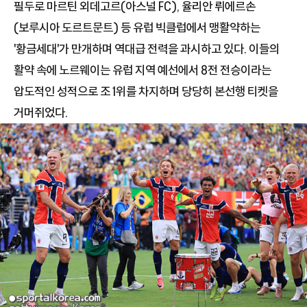
필두로 마르틴 외데고르(아스널 FC), 율리안 뤼에르손
(보루시아 도르트문트) 등 유럽 빅클럽에서 맹활약하는
'황금세대'가 만개하며 역대급 전력을 과시하고 있다. 이들의
활약 속에 노르웨이는 유럽 지역 예선에서 8전 전승이라는
압도적인 성적으로 조 1위를 차지하며 당당히 본선행 티켓을
거머쥐었다.