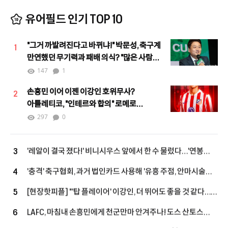
유어필드 인기 TOP 10
"그거 까발려진다고 바뀌냐!" 박문성, 축구계
1
만연했던 무기력과 패배 의식? "많은 사람이
힘을 모으며 달라지고 있어"
147
1
손흥민 이어 이젠 이강인 호위무사?
2
아틀레티코, "인테르와 합의" 로메로
하이재킹 노린다!
297
0
'레알이 결국 졌다!' 비니시우스 앞에서 한 수 물렀다…'연봉
3
393억' 상향 제안→"대신 당장 답해"
'충격' 축구협회, 과거 법인카드 사용해 '유흥 주점, 안마시술소,
4
노래방' 등에서 외국인 심판에게 성 접대 파문
[현장핫피플] "'탑 플레이어' 이강인, 더 뛰어도 좋을 것 같다…
5
상대하는 건 좋은 경험" 아틀레티코전 앞둔 누네스, LEE 향해
LAFC, 마침내 손흥민에게 천군만마 안겨주나! 도스 산토스
6
'호평'
작심 발언 "완전한 선수단 갖추지 못했어"…외국인 슬롯 확보