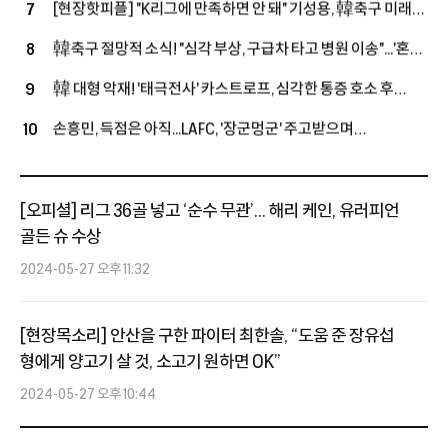
[현장핫피플] "K리그에 만족하면 안 돼" 기성용, 韓축구 미래
7
+3명 정리, 슈퍼스타 영입할까
손정범 향해 진심 어린 조언 "오늘 경기 통해 많이 느꼈을 것"
韓축구 절망적 소식! "심각 부상, 구급차 타고 병원 이송"...'혼혈
8
국가대표' 옌스, 복귀전서 또 쓰러졌다
韓 대형 악재! '태극전사' 카스트로프, 심각한 통증 호소 후
9
구급차 이송...15-0 승리한 친선경기서 '비접촉 부상'
손흥민, 득점은 아직...LAFC, '장군멍군' 주고받으며
10
과달라하라와 1-1 팽팽 접전 (전반전 종료)
[오피셜] 리그 36골 넣고 ‘순수 무관’... 해리 케인, 유러피언
골든 슈 수상
2024-05-27 오후 11:32
[현장목소리] 안산을 구한 파이터 최한솔, “도움 준 장유섭
형에게 양고기 살 것, 소고기 원하면 OK”
2024-05-27 오후 10:44