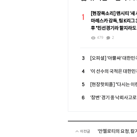
[현장목소리] 맨시티 '새 
1
마레스카 감독, 팀 K리그 3
후 "친선경기라 할지라도
중요"
479
2
3
[오피셜] '아뿔싸' 대한민국
루머에 그쳤다...르나르 감
4
'이 선수의 국적은 대한민
복귀 성사
월드클래스 모두 제쳤다…최근
5
[현장핫피플] "다시는 이런
기성용, 맨시티전 출격 결
6
'참변' 경기 중 낙뢰사고로 
기회"
만에 안타까운 비보, 태국
'안첼로티의 요청, 칼
이전글