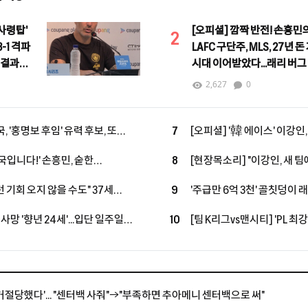
사령탑'
[오피셜] 깜짝 반전! 손흥민
2
-1 격파
LAFC 구단주, MLS, 27년 돈
 결과는
시대 이어받았다...래리 버그
커미셔너로 선임
2,627
0
, '홍명보 후임' 유력 후보, 또
7
[오피셜] '韓 에이스' 이강인,
독, 코트디부아르행, 11년 만에
맞대결 펼친다!...아틀레티코
국입니다!' 손흥민, 숱한
8
[현장목소리] "이강인, 새 
발탁
 10시즌 PL 왼쪽 최다 123골
쌓은 포든…"지난번과 마찬
 기회 오지 않을 수도" 37세
9
'주급만 6억 3천' 골칫덩이 
심…"손정범, PL에 임팩트 남길
돌아온다…'옛 동료→현 감독'
사망 '향년 24세'...입단 일주일
10
[팀 K리그vs맨시티] 'PL 최
 축구계는 애도 물결
무더위 속 투혼에도 맨시티에 
거절당했다'... "센터백 사줘"→"부족하면 추아메니 센터백으로 써"