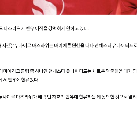
르 마즈라위가 맨유 이적을 강력하게 원하고 있다.
(한국 시간) "누사이르 마즈라위는 바이에른 뮌헨을 떠나 맨체스터 유나이티
프리미어리그 클럽 중 하나인 맨체스터 유나이티드는 새로운 얼굴들을 대거 영
에서 맨유에 합류했다.
누사이르 마즈라위가 에릭 텐 하흐의 맨유에 합류하는 데 동의한 것으로 알려