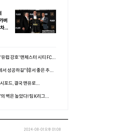
의
 가버
 차기
 '유럽 강호' 맨체스터 시티 FC와
 마드리드 친선전 소집 명단
팀에서 성공하길" 韓서 좋은 추억
가지로 성공적인 시즌 보내고파"
래시포드, 결국 맨유로
 캐릭, 마지막 기회 줄까
강'의 벽은 높았다! 팀 K리그
1-3 패배
2024-08-01 오후 01:08