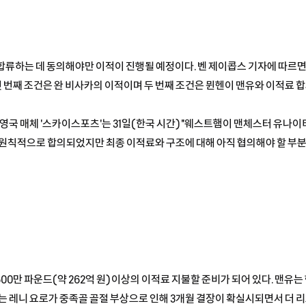
합류하는 데 동의해야만 이적이 진행될 예정이다. 벤 제이콥스 기자에 따르
 번째 조건은 완 비사카의 이적이며 두 번째 조건은 뮌헨이 맨유와 이적료 
 영국 매체 '스카이스포츠'는 31일(한국 시간) "웨스트햄이 맨체스터 유나
 원칙적으로 합의되었지만 최종 이적료와 구조에 대해 아직 협의해야 할 부분
,500만 파운드(약 262억 원) 이상의 이적료 지불할 준비가 되어 있다. 맨
는 레니 요로가 중족골 골절 부상으로 인해 3개월 결장이 확실시되면서 더 