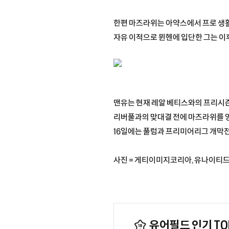
한편 마즈라위는 아약스에서 프로 생활을
자유 이적으로 뮌헨에 입단한 그는 이후
맨유는 현재 레알 베티스와의 프리시즌
리버풀과의 맞대결 전에 마즈라위를 영입
16일에는 풀럼과 프리미어리그 개막전
사진 = 게티이미지코리아, 유나이티
유어필드 인기 TOP