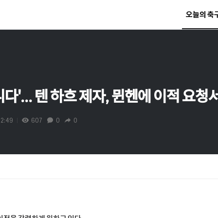
오늘의 축
다'... 텐 하흐 제자, 뮌헨에 이적 요청
12:49
607
0
0