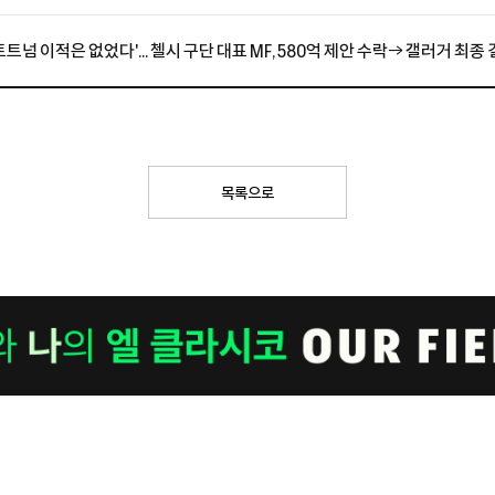
토트넘 이적은 없었다'... 첼시 구단 대표 MF, 580억 제안 수락→ 갤러거 최종
목록으로