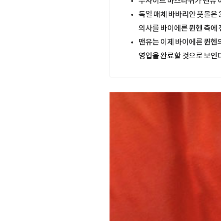
누사이르 마즈라위가 맨유 
독일 매체 바바리안 풋볼은 
의사를 바이에른 뮌헨 측에
맨유는 이제 바이에른 뮌헨의
영입을 완료할 것으로 보인다