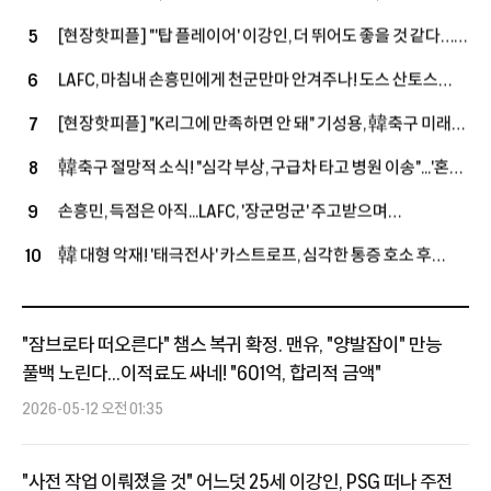
노래방' 등에서 외국인 심판에게 성 접대 파문
[현장핫피플] "'탑 플레이어' 이강인, 더 뛰어도 좋을 것 같다…
5
상대하는 건 좋은 경험" 아틀레티코전 앞둔 누네스, LEE 향해
LAFC, 마침내 손흥민에게 천군만마 안겨주나! 도스 산토스
6
'호평'
작심 발언 "완전한 선수단 갖추지 못했어"…외국인 슬롯 확보
[현장핫피플] "K리그에 만족하면 안 돼" 기성용, 韓축구 미래
7
+3명 정리, 슈퍼스타 영입할까
손정범 향해 진심 어린 조언 "오늘 경기 통해 많이 느꼈을 것"
韓축구 절망적 소식! "심각 부상, 구급차 타고 병원 이송"...'혼혈
8
국가대표' 옌스, 복귀전서 또 쓰러졌다
손흥민, 득점은 아직...LAFC, '장군멍군' 주고받으며
9
과달라하라와 1-1 팽팽 접전 (전반전 종료)
韓 대형 악재! '태극전사' 카스트로프, 심각한 통증 호소 후
10
구급차 이송...15-0 승리한 친선경기서 '비접촉 부상'
"잠브로타 떠오른다" 챔스 복귀 확정. 맨유, "양발잡이" 만능
풀백 노린다...이적료도 싸네! "601억, 합리적 금액"
2026-05-12 오전 01:35
"사전 작업 이뤄졌을 것" 어느덧 25세 이강인, PSG 떠나 주전