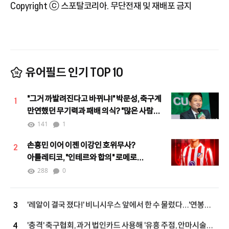
Copyright ⓒ 스포탈코리아. 무단전재 및 재배포 금지
유어필드 인기 TOP 10
"그거 까발려진다고 바뀌냐!" 박문성, 축구계
1
만연했던 무기력과 패배 의식? "많은 사람이
힘을 모으며 달라지고 있어"
141
1
손흥민 이어 이젠 이강인 호위무사?
2
아틀레티코, "인테르와 합의" 로메로
하이재킹 노린다!
288
0
'레알이 결국 졌다!' 비니시우스 앞에서 한 수 물렀다…'연봉
3
393억' 상향 제안→"대신 당장 답해"
'충격' 축구협회, 과거 법인카드 사용해 '유흥 주점, 안마시술소,
4