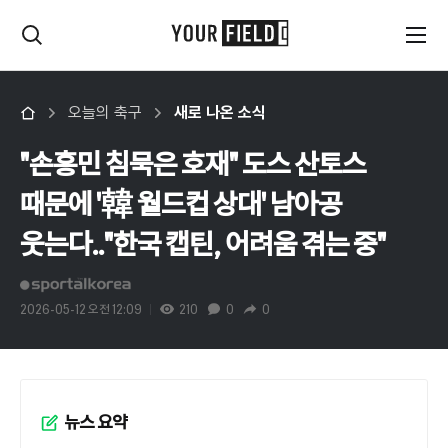
오늘의 축구
새로 나온 소식
"손흥민 침묵은 호재" 도스 산토스
때문에 '韓 월드컵 상대' 남아공
웃는다.."한국 캡틴, 어려움 겪는 중"
2026-05-12 오전 12:09
210
0
0
뉴스 요약