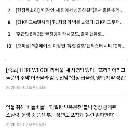
안타까운 비보, 태국 축구계는 애도 물결
[현장목소리] "이강인, 새 팀에서 성공하길" 韓서 좋은 추억
7
쌓은 포든…"지난번과 마찬가지로 성공적인 시즌 보내고파"
[팀 K리그vs맨시티] 'PL 최강'의 벽은 높았다! 팀 K리그 무더위
8
속 투혼에도 맨시티에 1-3 패배
'주급만 6억 3천' 골칫덩이 래시포드, 결국 맨유로
9
돌아온다…'옛 동료→현 감독' 캐릭, 마지막 기회 줄까
[오피셜] '韓 에이스' 이강인, '유럽 강호' 맨체스터 시티 FC와
10
맞대결 펼친다!...아틀레티코 마드리드 친선전 소집 명단 발탁
[속보] 'HERE WE GO!' 리버풀, 새 사령탑 떴다...'프리미어리그
돌풍의 주역' 이라올라 감독 선임 "협상 급물살, 양측 계약 성립"
2026-06-02 오후 06:58
약물 취해 '비틀비틀'...'아찔한 난폭운전' 블박 영상 공개된
스털링, 운행 중 풍선 부는 장면도 포착돼 '논란 일파만파'
2026-06-02 오후 05:37