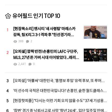
유어필드 인기 TOP 10
[현장목소리] 맨시티 '새 사령탑' 마레스카
1
감독, 팀 K리그 3-1 격파 후 "친선경기라
할지라도 결과는 중요"
388
2
[오피셜] 깜짝 반전! 손흥민의 LAFC 구단주,
2
MLS, 27년 돈 가버 시대 이어받았다...래리
버그 차기 커미셔너로 선임
2,441
0
[오피셜] '아뿔싸' 대한민국, '홍명보 후임' 유력 후보, 또 루머에
3
그쳤다...르나르 감독, 코트디부아르행, 11년 만에 복귀 성사
'이 선수의 국적은 대한민국입니다!' 손흥민, 숱한 월드클래스
4
모두 제쳤다…최근 10시즌 PL 왼쪽 최다 123골
[현장핫피플] "다시는 이런 기회 오지 않을 수도" 37세 기성용,
5
맨시티전 출격 결심…"손정범, PL에 임팩트 남길 기회"
'참변' 경기 중 낙뢰사고로 사망 '향년 24세'...입단 일주일 만에
6