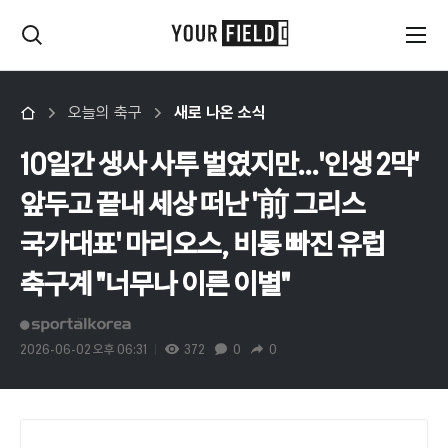
오늘의 축구
새로 나온 소식
10일간 생사 사투 벌였지만…'인생 2막'
앞두고 끝내 세상 떠난 '前 그리스
국가대표' 마리오스, 비통 빠진 유럽
축구계 "너무나 이른 이별"
2026-06-02 오후 06:31
372
0
0